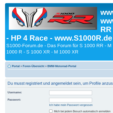
www
www
RR
- HP 4 Race - www.S1000R.de
S1000-Forum.de - Das Forum für S 1000 RR - M
1000 R - S 1000 XR - M 1000 XR
Portal
»
Foren-Übersicht
»
BMW-Motorrad-Portal
Du musst registriert und angemeldet sein, um Profile anzu
Username:
Passwort:
Ich habe mein Passwort vergessen
Mich bei jedem Besuch automatisch anmelden