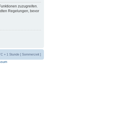
 Funktionen zuzugreifen.
ndten Regelungen, bevor
UTC + 1 Stunde [ Sommerzeit ]
ssum