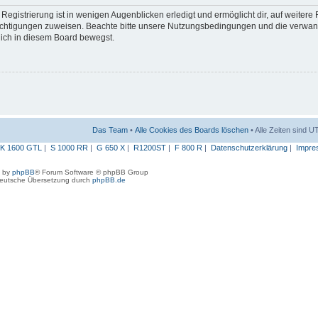
egistrierung ist in wenigen Augenblicken erledigt und ermöglicht dir, auf weitere
erechtigungen zuweisen. Beachte bitte unsere Nutzungsbedingungen und die verwa
 dich in diesem Board bewegst.
Das Team
•
Alle Cookies des Boards löschen
• Alle Zeiten sind 
K 1600 GTL
|
S 1000 RR
|
G 650 X
|
R1200ST
|
F 800 R
|
Datenschutzerklärung
|
Impre
 by
phpBB
® Forum Software © phpBB Group
eutsche Übersetzung durch
phpBB.de