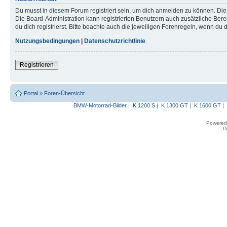
Du musst in diesem Forum registriert sein, um dich anmelden zu können. Die R
Die Board-Administration kann registrierten Benutzern auch zusätzliche B
du dich registrierst. Bitte beachte auch die jeweiligen Forenregeln, wenn du
Nutzungsbedingungen
|
Datenschutzrichtlinie
Registrieren
Portal
»
Foren-Übersicht
BMW-Motorrad-Bilder
|
K 1200 S
|
K 1300 GT
|
K 1600 GT
|
Powered
D