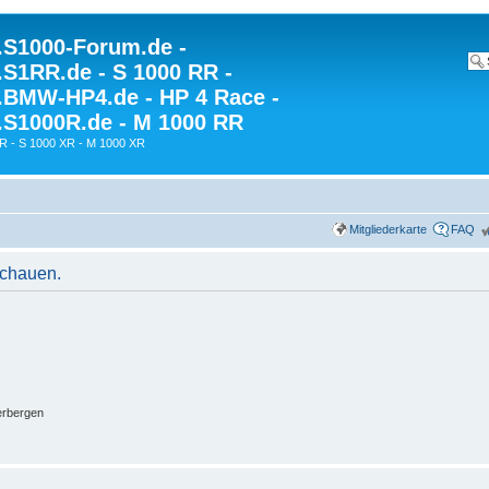
S1000-Forum.de -
S1RR.de - S 1000 RR -
BMW-HP4.de - HP 4 Race -
S1000R.de - M 1000 RR
R - S 1000 XR - M 1000 XR
Mitgliederkarte
FAQ
schauen.
erbergen