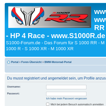
www
www
RR
- HP 4 Race - www.S1000R.de
S1000-Forum.de - Das Forum für S 1000 RR - M
1000 R - S 1000 XR - M 1000 XR
Portal
»
Foren-Übersicht
»
BMW-Motorrad-Portal
Du musst registriert und angemeldet sein, um Profile anzu
Username:
Passwort:
Ich habe mein Passwort vergessen
Mich bei jedem Besuch automatisch anmelden