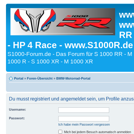
www
www
RR
- HP 4 Race - www.S1000R.de
S1000-Forum.de - Das Forum für S 1000 RR - M
1000 R - S 1000 XR - M 1000 XR
Portal
»
Foren-Übersicht
»
BMW-Motorrad-Portal
Du musst registriert und angemeldet sein, um Profile anzu
Username:
Passwort:
Ich habe mein Passwort vergessen
Mich bei jedem Besuch automatisch anmelden