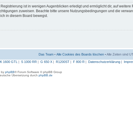
egistrierung ist in wenigen Augenblicken erledigt und ermöglicht dir, auf weitere
erechtigungen zuweisen. Beachte bitte unsere Nutzungsbedingungen und die verwa
 dich in diesem Board bewegst.
Das Team
•
Alle Cookies des Boards löschen
• Alle Zeiten sind 
K 1600 GTL
|
S 1000 RR
|
G 650 X
|
R1200ST
|
F 800 R
|
Datenschutzerklärung
|
Impre
 by
phpBB
® Forum Software © phpBB Group
eutsche Übersetzung durch
phpBB.de