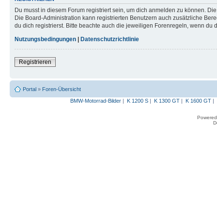
Du musst in diesem Forum registriert sein, um dich anmelden zu können. Die R
Die Board-Administration kann registrierten Benutzern auch zusätzliche B
du dich registrierst. Bitte beachte auch die jeweiligen Forenregeln, wenn du
Nutzungsbedingungen
|
Datenschutzrichtlinie
Registrieren
Portal
»
Foren-Übersicht
BMW-Motorrad-Bilder
|
K 1200 S
|
K 1300 GT
|
K 1600 GT
|
Powered
D