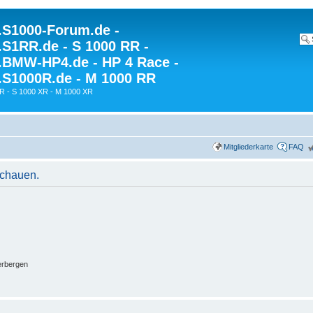
S1000-Forum.de -
S1RR.de - S 1000 RR -
BMW-HP4.de - HP 4 Race -
S1000R.de - M 1000 RR
R - S 1000 XR - M 1000 XR
Mitgliederkarte
FAQ
schauen.
erbergen