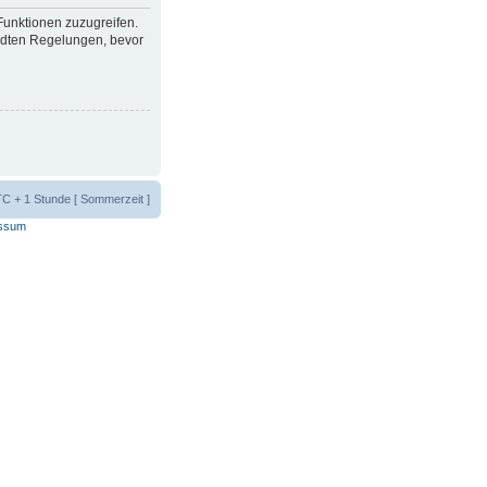
 Funktionen zuzugreifen.
ndten Regelungen, bevor
UTC + 1 Stunde [ Sommerzeit ]
ssum