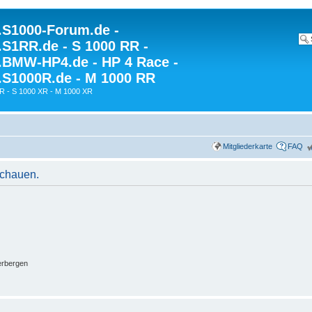
S1000-Forum.de -
S1RR.de - S 1000 RR -
BMW-HP4.de - HP 4 Race -
S1000R.de - M 1000 RR
R - S 1000 XR - M 1000 XR
Mitgliederkarte
FAQ
schauen.
erbergen