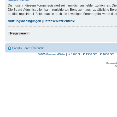
Du musst in diesem Forum registriert sein, um dich anmelden zu können. Die R
Die Board-Administration kann registrierten Benutzern auch zusätzliche B
du dich registrierst. Bitte beachte auch die jeweiligen Forenregeln, wenn du
Nutzungsbedingungen
|
Datenschutzrichtlinie
Registrieren
Portal
»
Foren-Übersicht
BMW-Motorrad-Bilder
|
K 1200 S
|
K 1300 GT
|
K 1600 GT
|
Powered
D