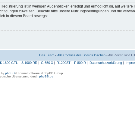
egistrierung ist in wenigen Augenblicken erledigt und ermöglicht dir, auf weitere
erechtigungen zuweisen. Beachte bitte unsere Nutzungsbedingungen und die verwa
 dich in diesem Board bewegst.
Das Team
•
Alle Cookies des Boards löschen
• Alle Zeiten sind 
K 1600 GTL
|
S 1000 RR
|
G 650 X
|
R1200ST
|
F 800 R
|
Datenschutzerklärung
|
Impre
 by
phpBB
® Forum Software © phpBB Group
eutsche Übersetzung durch
phpBB.de