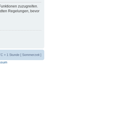
 Funktionen zuzugreifen.
ndten Regelungen, bevor
UTC + 1 Stunde [ Sommerzeit ]
ssum