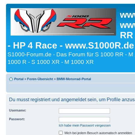
www
www
RR
- HP 4 Race - www.S1000R.de
S1000-Forum.de - Das Forum für S 1000 RR - M
1000 R - S 1000 XR - M 1000 XR
Portal
»
Foren-Übersicht
»
BMW-Motorrad-Portal
Du musst registriert und angemeldet sein, um Profile anzu
Username:
Passwort:
Ich habe mein Passwort vergessen
Mich bei jedem Besuch automatisch anmelden