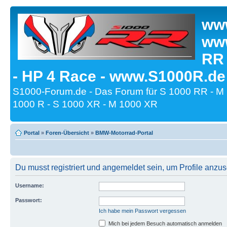
www
www
RR
- HP 4 Race - www.S1000R.de
S1000-Forum.de - Das Forum für S 1000 RR - M
1000 R - S 1000 XR - M 1000 XR
Portal
»
Foren-Übersicht
»
BMW-Motorrad-Portal
Du musst registriert und angemeldet sein, um Profile anzu
Username:
Passwort:
Ich habe mein Passwort vergessen
Mich bei jedem Besuch automatisch anmelden