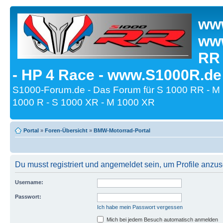
www
www
RR
- HP 4 Race - www.S1000R.de
S1000-Forum.de - Das Forum für S 1000 RR - M
1000 R - S 1000 XR - M 1000 XR
Portal
»
Foren-Übersicht
»
BMW-Motorrad-Portal
Du musst registriert und angemeldet sein, um Profile anzu
Username:
Passwort:
Ich habe mein Passwort vergessen
Mich bei jedem Besuch automatisch anmelden