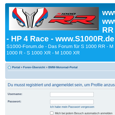
www
www
RR
- HP 4 Race - www.S1000R.de
S1000-Forum.de - Das Forum für S 1000 RR - M
1000 R - S 1000 XR - M 1000 XR
Portal
»
Foren-Übersicht
»
BMW-Motorrad-Portal
Du musst registriert und angemeldet sein, um Profile anzu
Username:
Passwort:
Ich habe mein Passwort vergessen
Mich bei jedem Besuch automatisch anmelden