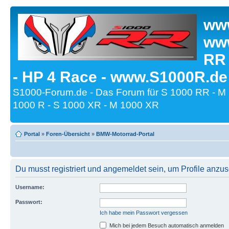
www
www
RR
- HP 4 Race - www.S1000R.de
S1000-Forum.de - Das Forum für S 1000 RR - M
1000 R - S 1000 XR - M 1000 XR
Portal
»
Foren-Übersicht
»
BMW-Motorrad-Portal
Du musst registriert und angemeldet sein, um Profile anzu
Username:
Passwort:
Ich habe mein Passwort vergessen
Mich bei jedem Besuch automatisch anmelden