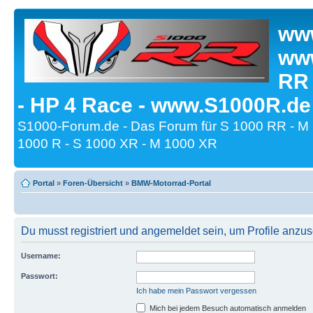
www
www
RR
- HP 4 Race - www.S1000R.de
S1000-Forum.de - Das Forum für S 1000 RR - M
1000 R - S 1000 XR - M 1000 XR
Portal
»
Foren-Übersicht
»
BMW-Motorrad-Portal
Du musst registriert und angemeldet sein, um Profile anzu
Username:
Passwort:
Ich habe mein Passwort vergessen
Mich bei jedem Besuch automatisch anmelden