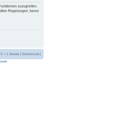
 Funktionen zuzugreifen.
ndten Regelungen, bevor
UTC + 1 Stunde [ Sommerzeit ]
ssum