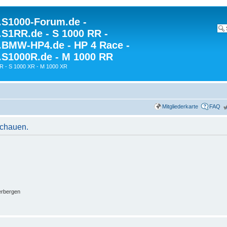
S1000-Forum.de -
S1RR.de - S 1000 RR -
BMW-HP4.de - HP 4 Race -
S1000R.de - M 1000 RR
R - S 1000 XR - M 1000 XR
Mitgliederkarte
FAQ
schauen.
erbergen