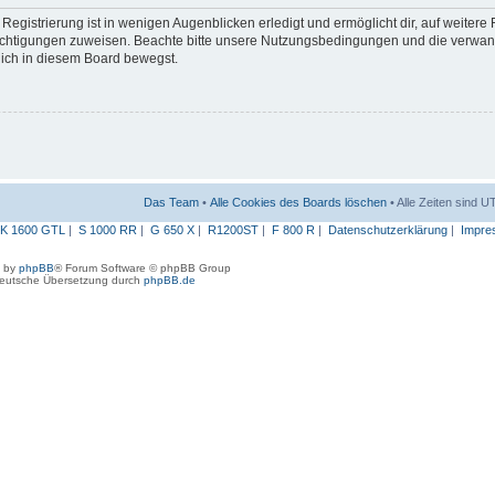
egistrierung ist in wenigen Augenblicken erledigt und ermöglicht dir, auf weitere
erechtigungen zuweisen. Beachte bitte unsere Nutzungsbedingungen und die verwa
 dich in diesem Board bewegst.
Das Team
•
Alle Cookies des Boards löschen
• Alle Zeiten sind 
K 1600 GTL
|
S 1000 RR
|
G 650 X
|
R1200ST
|
F 800 R
|
Datenschutzerklärung
|
Impre
 by
phpBB
® Forum Software © phpBB Group
eutsche Übersetzung durch
phpBB.de