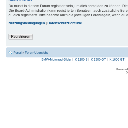
Du musst in diesem Forum registriert sein, um dich anmelden zu können. Die R
Die Board-Administration kann registrierten Benutzern auch zusätzliche B
du dich registrierst. Bitte beachte auch die jeweiligen Forenregeln, wenn du
Nutzungsbedingungen
|
Datenschutzrichtlinie
Registrieren
Portal
»
Foren-Übersicht
BMW-Motorrad-Bilder
|
K 1200 S
|
K 1300 GT
|
K 1600 GT
|
Powered
D