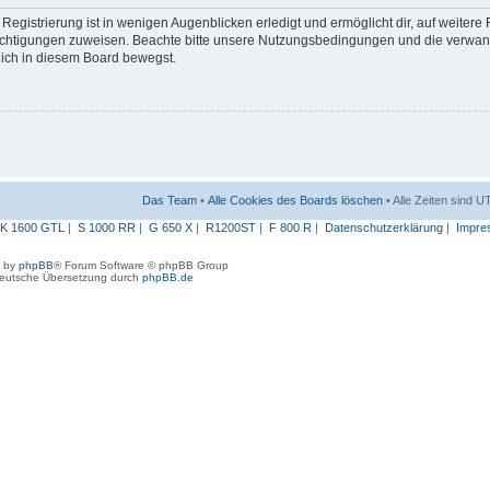
egistrierung ist in wenigen Augenblicken erledigt und ermöglicht dir, auf weitere
erechtigungen zuweisen. Beachte bitte unsere Nutzungsbedingungen und die verwa
 dich in diesem Board bewegst.
Das Team
•
Alle Cookies des Boards löschen
• Alle Zeiten sind 
K 1600 GTL
|
S 1000 RR
|
G 650 X
|
R1200ST
|
F 800 R
|
Datenschutzerklärung
|
Impre
 by
phpBB
® Forum Software © phpBB Group
eutsche Übersetzung durch
phpBB.de