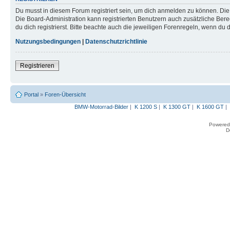
Du musst in diesem Forum registriert sein, um dich anmelden zu können. Die R
Die Board-Administration kann registrierten Benutzern auch zusätzliche B
du dich registrierst. Bitte beachte auch die jeweiligen Forenregeln, wenn du
Nutzungsbedingungen
|
Datenschutzrichtlinie
Registrieren
Portal
»
Foren-Übersicht
BMW-Motorrad-Bilder
|
K 1200 S
|
K 1300 GT
|
K 1600 GT
|
Powered
D