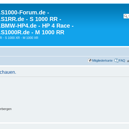
S1000-Forum.de -
S1RR.de - S 1000 RR -
BMW-HP4.de - HP 4 Race -
S1000R.de - M 1000 RR
R - S 1000 XR - M 1000 XR
Mitgliederkarte
FAQ
schauen.
erbergen