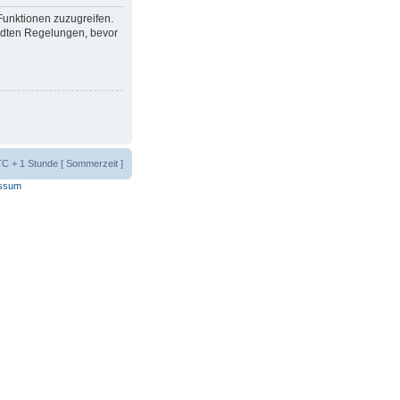
 Funktionen zuzugreifen.
ndten Regelungen, bevor
UTC + 1 Stunde [ Sommerzeit ]
ssum