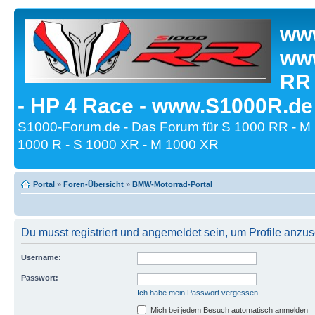
www
www
RR
- HP 4 Race - www.S1000R.de
S1000-Forum.de - Das Forum für S 1000 RR - M
1000 R - S 1000 XR - M 1000 XR
Portal
»
Foren-Übersicht
»
BMW-Motorrad-Portal
Du musst registriert und angemeldet sein, um Profile anzu
Username:
Passwort:
Ich habe mein Passwort vergessen
Mich bei jedem Besuch automatisch anmelden