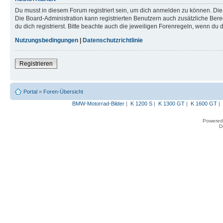
Du musst in diesem Forum registriert sein, um dich anmelden zu können. Die R
Die Board-Administration kann registrierten Benutzern auch zusätzliche B
du dich registrierst. Bitte beachte auch die jeweiligen Forenregeln, wenn du
Nutzungsbedingungen
|
Datenschutzrichtlinie
Registrieren
Portal
»
Foren-Übersicht
BMW-Motorrad-Bilder
|
K 1200 S
|
K 1300 GT
|
K 1600 GT
|
Powered
D