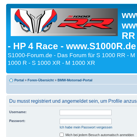
www
www
RR
- HP 4 Race - www.S1000R.de
S1000-Forum.de - Das Forum für S 1000 RR - M
1000 R - S 1000 XR - M 1000 XR
Portal
»
Foren-Übersicht
»
BMW-Motorrad-Portal
Du musst registriert und angemeldet sein, um Profile anzu
Username:
Passwort:
Ich habe mein Passwort vergessen
Mich bei jedem Besuch automatisch anmelden