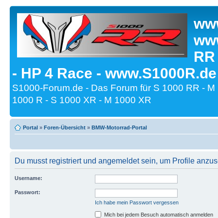
www
www
RR
- HP 4 Race - www.S1000R.de
S1000-Forum.de - Das Forum für S 1000 RR - M
1000 R - S 1000 XR - M 1000 XR
Portal
»
Foren-Übersicht
»
BMW-Motorrad-Portal
Du musst registriert und angemeldet sein, um Profile anzu
Username:
Passwort:
Ich habe mein Passwort vergessen
Mich bei jedem Besuch automatisch anmelden