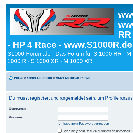
www
www
RR
- HP 4 Race - www.S1000R.de
S1000-Forum.de - Das Forum für S 1000 RR - M
1000 R - S 1000 XR - M 1000 XR
Portal
»
Foren-Übersicht
»
BMW-Motorrad-Portal
Du musst registriert und angemeldet sein, um Profile anzu
Username:
Passwort:
Ich habe mein Passwort vergessen
Mich bei jedem Besuch automatisch anmelden