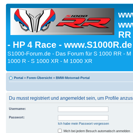
www
www
RR
- HP 4 Race - www.S1000R.de
S1000-Forum.de - Das Forum für S 1000 RR - M
1000 R - S 1000 XR - M 1000 XR
Portal
»
Foren-Übersicht
»
BMW-Motorrad-Portal
Du musst registriert und angemeldet sein, um Profile anzu
Username:
Passwort:
Ich habe mein Passwort vergessen
Mich bei jedem Besuch automatisch anmelden