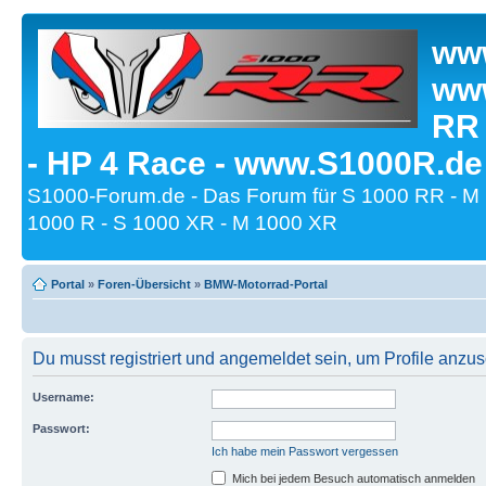
www
www
RR
- HP 4 Race - www.S1000R.de
S1000-Forum.de - Das Forum für S 1000 RR - M
1000 R - S 1000 XR - M 1000 XR
Portal
»
Foren-Übersicht
»
BMW-Motorrad-Portal
Du musst registriert und angemeldet sein, um Profile anzu
Username:
Passwort:
Ich habe mein Passwort vergessen
Mich bei jedem Besuch automatisch anmelden