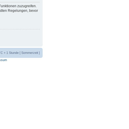
 Funktionen zuzugreifen.
ndten Regelungen, bevor
UTC + 1 Stunde [ Sommerzeit ]
ssum