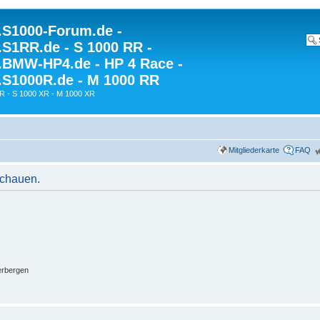
S1000-Forum.de -
S1RR.de - S 1000 RR -
BMW-HP4.de - HP 4 Race -
S1000R.de - M 1000 RR
R - S 1000 XR - M 1000 XR
Mitgliederkarte
FAQ
schauen.
erbergen