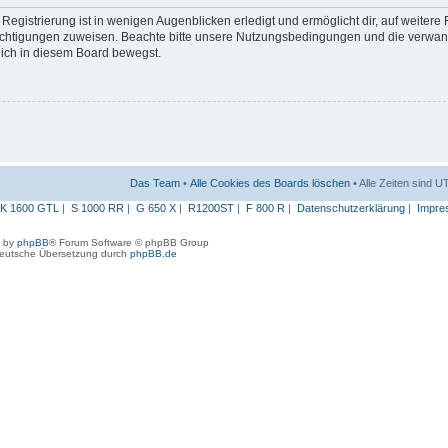
egistrierung ist in wenigen Augenblicken erledigt und ermöglicht dir, auf weitere
erechtigungen zuweisen. Beachte bitte unsere Nutzungsbedingungen und die verwa
 dich in diesem Board bewegst.
Das Team
•
Alle Cookies des Boards löschen
• Alle Zeiten sind 
K 1600 GTL
|
S 1000 RR
|
G 650 X
|
R1200ST
|
F 800 R
|
Datenschutzerklärung
|
Impre
 by
phpBB
® Forum Software © phpBB Group
eutsche Übersetzung durch
phpBB.de