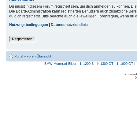
Du musst in diesem Forum registriert sein, um dich anmelden zu können. Die R
Die Board-Administration kann registrierten Benutzern auch zusätzliche B
du dich registrierst. Bitte beachte auch die jeweiligen Forenregeln, wenn du
Nutzungsbedingungen
|
Datenschutzrichtlinie
Registrieren
Portal
»
Foren-Übersicht
BMW-Motorrad-Bilder
|
K 1200 S
|
K 1300 GT
|
K 1600 GT
|
Powered
D