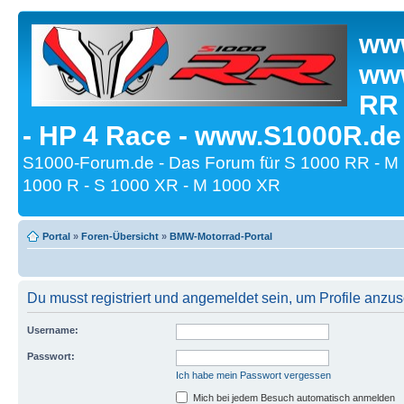
www
www
RR
- HP 4 Race - www.S1000R.de
S1000-Forum.de - Das Forum für S 1000 RR - M
1000 R - S 1000 XR - M 1000 XR
Portal
»
Foren-Übersicht
»
BMW-Motorrad-Portal
Du musst registriert und angemeldet sein, um Profile anzu
Username:
Passwort:
Ich habe mein Passwort vergessen
Mich bei jedem Besuch automatisch anmelden