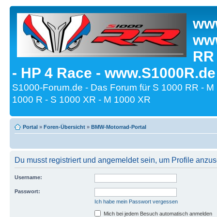
www
www
RR
- HP 4 Race - www.S1000R.de
S1000-Forum.de - Das Forum für S 1000 RR - M
1000 R - S 1000 XR - M 1000 XR
Portal
»
Foren-Übersicht
»
BMW-Motorrad-Portal
Du musst registriert und angemeldet sein, um Profile anzu
Username:
Passwort:
Ich habe mein Passwort vergessen
Mich bei jedem Besuch automatisch anmelden