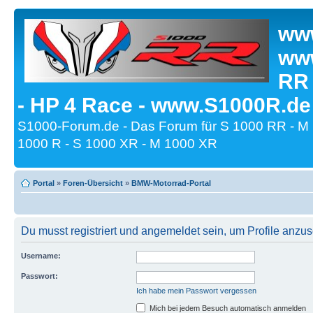
www
www
RR
- HP 4 Race - www.S1000R.de
S1000-Forum.de - Das Forum für S 1000 RR - M
1000 R - S 1000 XR - M 1000 XR
Portal
»
Foren-Übersicht
»
BMW-Motorrad-Portal
Du musst registriert und angemeldet sein, um Profile anzu
Username:
Passwort:
Ich habe mein Passwort vergessen
Mich bei jedem Besuch automatisch anmelden