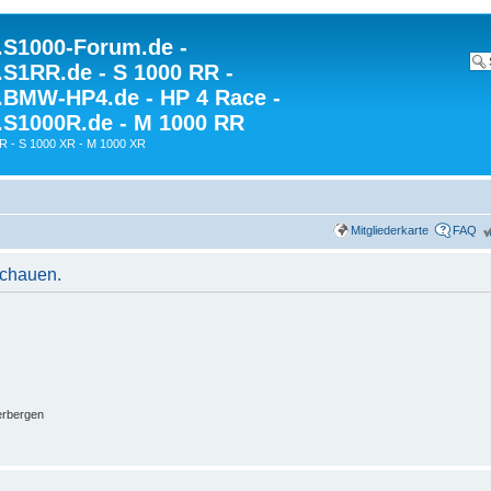
S1000-Forum.de -
S1RR.de - S 1000 RR -
BMW-HP4.de - HP 4 Race -
S1000R.de - M 1000 RR
R - S 1000 XR - M 1000 XR
Mitgliederkarte
FAQ
schauen.
erbergen