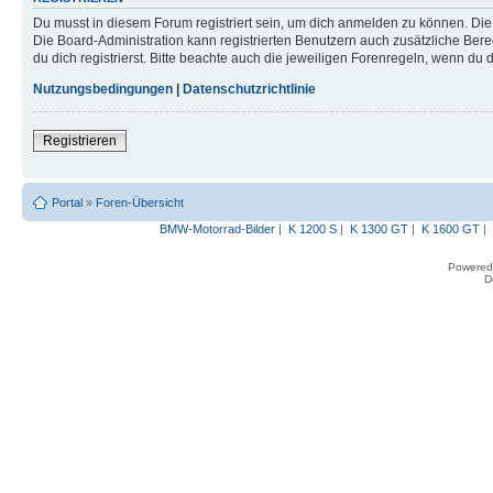
Du musst in diesem Forum registriert sein, um dich anmelden zu können. Die R
Die Board-Administration kann registrierten Benutzern auch zusätzliche B
du dich registrierst. Bitte beachte auch die jeweiligen Forenregeln, wenn du
Nutzungsbedingungen
|
Datenschutzrichtlinie
Registrieren
Portal
»
Foren-Übersicht
BMW-Motorrad-Bilder
|
K 1200 S
|
K 1300 GT
|
K 1600 GT
|
Powered
D