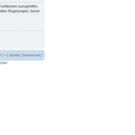
 Funktionen zuzugreifen.
ndten Regelungen, bevor
UTC + 1 Stunde [ Sommerzeit ]
ssum