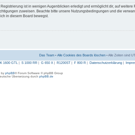
egistrierung ist in wenigen Augenblicken erledigt und ermöglicht dir, auf weitere
erechtigungen zuweisen. Beachte bitte unsere Nutzungsbedingungen und die verwa
 dich in diesem Board bewegst.
Das Team
•
Alle Cookies des Boards löschen
• Alle Zeiten sind 
K 1600 GTL
|
S 1000 RR
|
G 650 X
|
R1200ST
|
F 800 R
|
Datenschutzerklärung
|
Impre
 by
phpBB
® Forum Software © phpBB Group
eutsche Übersetzung durch
phpBB.de