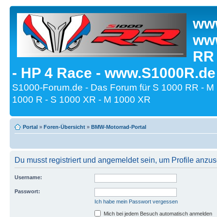
www
www
RR
- HP 4 Race - www.S1000R.de
S1000-Forum.de - Das Forum für S 1000 RR - M
1000 R - S 1000 XR - M 1000 XR
Portal
»
Foren-Übersicht
»
BMW-Motorrad-Portal
Du musst registriert und angemeldet sein, um Profile anzu
Username:
Passwort:
Ich habe mein Passwort vergessen
Mich bei jedem Besuch automatisch anmelden