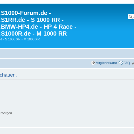
S1000-Forum.de -
S1RR.de - S 1000 RR -
BMW-HP4.de - HP 4 Race -
S1000R.de - M 1000 RR
R - S 1000 XR - M 1000 XR
Mitgliederkarte
FAQ
schauen.
erbergen