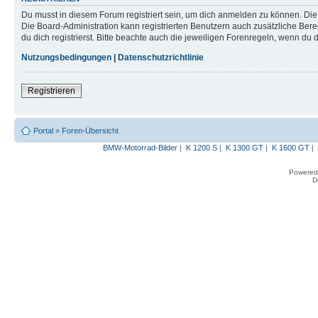
Du musst in diesem Forum registriert sein, um dich anmelden zu können. Die R
Die Board-Administration kann registrierten Benutzern auch zusätzliche B
du dich registrierst. Bitte beachte auch die jeweiligen Forenregeln, wenn du
Nutzungsbedingungen
|
Datenschutzrichtlinie
Registrieren
Portal
»
Foren-Übersicht
BMW-Motorrad-Bilder
|
K 1200 S
|
K 1300 GT
|
K 1600 GT
|
Powered
D