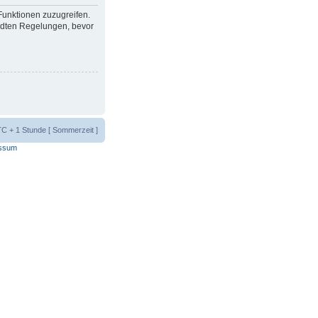
 Funktionen zuzugreifen.
ndten Regelungen, bevor
UTC + 1 Stunde [ Sommerzeit ]
ssum