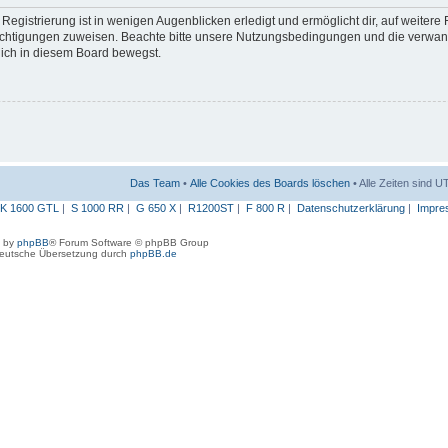
egistrierung ist in wenigen Augenblicken erledigt und ermöglicht dir, auf weitere
erechtigungen zuweisen. Beachte bitte unsere Nutzungsbedingungen und die verwa
 dich in diesem Board bewegst.
Das Team
•
Alle Cookies des Boards löschen
• Alle Zeiten sind 
K 1600 GTL
|
S 1000 RR
|
G 650 X
|
R1200ST
|
F 800 R
|
Datenschutzerklärung
|
Impre
 by
phpBB
® Forum Software © phpBB Group
eutsche Übersetzung durch
phpBB.de