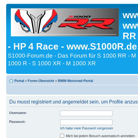
www
www
RR
- HP 4 Race - www.S1000R.de
S1000-Forum.de - Das Forum für S 1000 RR - M
1000 R - S 1000 XR - M 1000 XR
Portal
»
Foren-Übersicht
»
BMW-Motorrad-Portal
Du musst registriert und angemeldet sein, um Profile anzu
Username:
Passwort:
Ich habe mein Passwort vergessen
Mich bei jedem Besuch automatisch anmelden