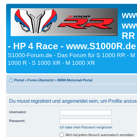
www
www
RR
- HP 4 Race - www.S1000R.de
S1000-Forum.de - Das Forum für S 1000 RR - M
1000 R - S 1000 XR - M 1000 XR
Portal
»
Foren-Übersicht
»
BMW-Motorrad-Portal
Du musst registriert und angemeldet sein, um Profile anzu
Username:
Passwort:
Ich habe mein Passwort vergessen
Mich bei jedem Besuch automatisch anmelden