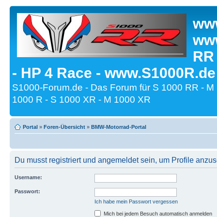
www
www
RR
- HP 4 Race - www.S1000R.de
S1000-Forum.de - Das Forum für S 1000 RR - M
1000 R - S 1000 XR - M 1000 XR
Portal
»
Foren-Übersicht
»
BMW-Motorrad-Portal
Du musst registriert und angemeldet sein, um Profile anzu
Username:
Passwort:
Ich habe mein Passwort vergessen
Mich bei jedem Besuch automatisch anmelden