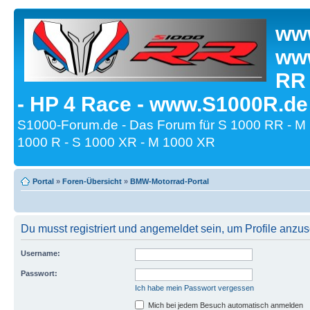
www
www
RR
- HP 4 Race - www.S1000R.de
S1000-Forum.de - Das Forum für S 1000 RR - M
1000 R - S 1000 XR - M 1000 XR
Portal
»
Foren-Übersicht
»
BMW-Motorrad-Portal
Du musst registriert und angemeldet sein, um Profile anzu
Username:
Passwort:
Ich habe mein Passwort vergessen
Mich bei jedem Besuch automatisch anmelden