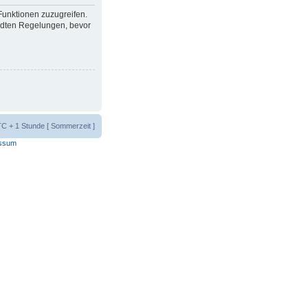
 Funktionen zuzugreifen.
ndten Regelungen, bevor
UTC + 1 Stunde [ Sommerzeit ]
ssum