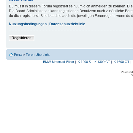
Du musst in diesem Forum registriert sein, um dich anmelden zu können. Die R
Die Board-Administration kann registrierten Benutzern auch zusätzliche B
du dich registrierst. Bitte beachte auch die jeweiligen Forenregeln, wenn du
Nutzungsbedingungen
|
Datenschutzrichtlinie
Registrieren
Portal
»
Foren-Übersicht
BMW-Motorrad-Bilder
|
K 1200 S
|
K 1300 GT
|
K 1600 GT
|
Powered
D