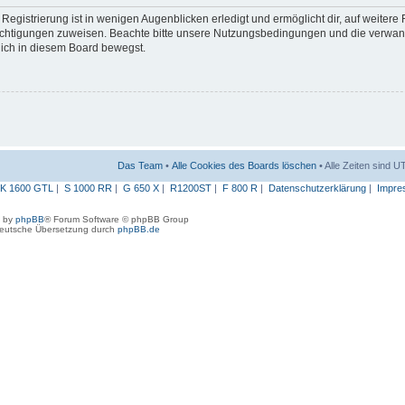
egistrierung ist in wenigen Augenblicken erledigt und ermöglicht dir, auf weitere
erechtigungen zuweisen. Beachte bitte unsere Nutzungsbedingungen und die verwa
 dich in diesem Board bewegst.
Das Team
•
Alle Cookies des Boards löschen
• Alle Zeiten sind 
K 1600 GTL
|
S 1000 RR
|
G 650 X
|
R1200ST
|
F 800 R
|
Datenschutzerklärung
|
Impre
 by
phpBB
® Forum Software © phpBB Group
eutsche Übersetzung durch
phpBB.de