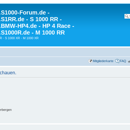
S1000-Forum.de -
S1RR.de - S 1000 RR -
BMW-HP4.de - HP 4 Race -
S1000R.de - M 1000 RR
R - S 1000 XR - M 1000 XR
Mitgliederkarte
FAQ
schauen.
erbergen