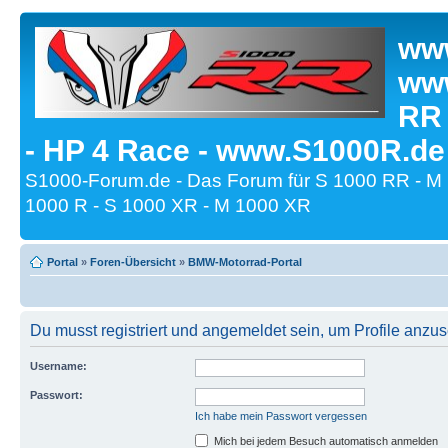
www
www
RR
- HP 4 Race - www.S1000R.de
S1000-Forum.de - Das Forum für S 1000 RR - M
1000 R - S 1000 XR - M 1000 XR
Portal
»
Foren-Übersicht
»
BMW-Motorrad-Portal
Du musst registriert und angemeldet sein, um Profile anzu
Username:
Passwort:
Ich habe mein Passwort vergessen
Mich bei jedem Besuch automatisch anmelden