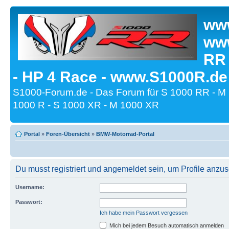
www
www
RR
- HP 4 Race - www.S1000R.de
S1000-Forum.de - Das Forum für S 1000 RR - M
1000 R - S 1000 XR - M 1000 XR
Portal
»
Foren-Übersicht
»
BMW-Motorrad-Portal
Du musst registriert und angemeldet sein, um Profile anzu
Username:
Passwort:
Ich habe mein Passwort vergessen
Mich bei jedem Besuch automatisch anmelden