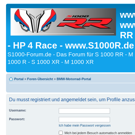
www
www
RR
- HP 4 Race - www.S1000R.de
S1000-Forum.de - Das Forum für S 1000 RR - M
1000 R - S 1000 XR - M 1000 XR
Portal
»
Foren-Übersicht
»
BMW-Motorrad-Portal
Du musst registriert und angemeldet sein, um Profile anzu
Username:
Passwort:
Ich habe mein Passwort vergessen
Mich bei jedem Besuch automatisch anmelden