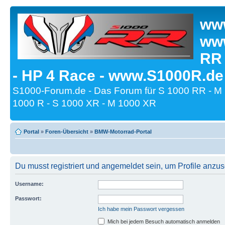
www
www
RR
- HP 4 Race - www.S1000R.de
S1000-Forum.de - Das Forum für S 1000 RR - M
1000 R - S 1000 XR - M 1000 XR
Portal
»
Foren-Übersicht
»
BMW-Motorrad-Portal
Du musst registriert und angemeldet sein, um Profile anzu
Username:
Passwort:
Ich habe mein Passwort vergessen
Mich bei jedem Besuch automatisch anmelden