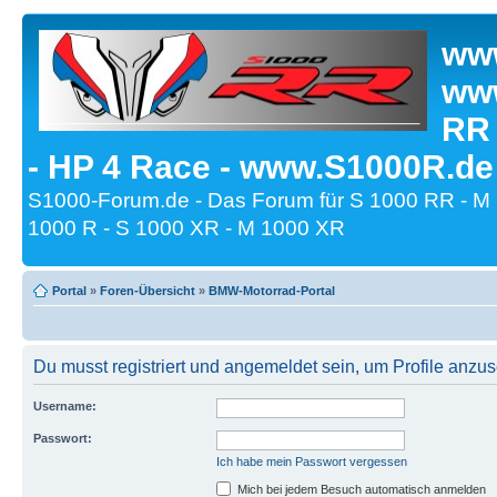
www
www
RR
- HP 4 Race - www.S1000R.de
S1000-Forum.de - Das Forum für S 1000 RR - M
1000 R - S 1000 XR - M 1000 XR
Portal
»
Foren-Übersicht
»
BMW-Motorrad-Portal
Du musst registriert und angemeldet sein, um Profile anzu
Username:
Passwort:
Ich habe mein Passwort vergessen
Mich bei jedem Besuch automatisch anmelden