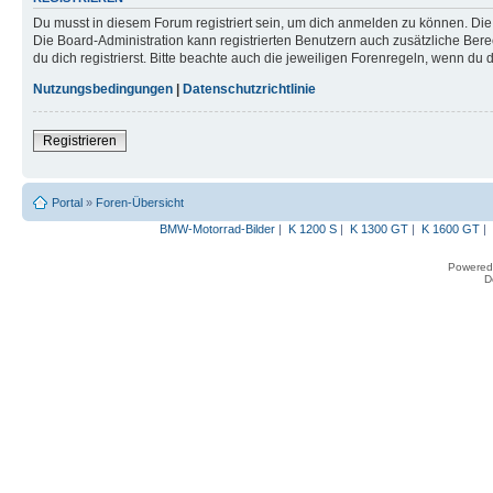
Du musst in diesem Forum registriert sein, um dich anmelden zu können. Die R
Die Board-Administration kann registrierten Benutzern auch zusätzliche B
du dich registrierst. Bitte beachte auch die jeweiligen Forenregeln, wenn du
Nutzungsbedingungen
|
Datenschutzrichtlinie
Registrieren
Portal
»
Foren-Übersicht
BMW-Motorrad-Bilder
|
K 1200 S
|
K 1300 GT
|
K 1600 GT
|
Powered
D