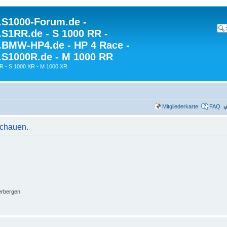
S1000-Forum.de -
S1RR.de - S 1000 RR -
BMW-HP4.de - HP 4 Race -
S1000R.de - M 1000 RR
R - S 1000 XR - M 1000 XR
Mitgliederkarte
FAQ
schauen.
erbergen