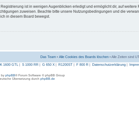
egistrierung ist in wenigen Augenblicken erledigt und ermöglicht dir, auf weitere
erechtigungen zuweisen. Beachte bitte unsere Nutzungsbedingungen und die verwa
 dich in diesem Board bewegst.
Das Team
•
Alle Cookies des Boards löschen
• Alle Zeiten sind 
K 1600 GTL
|
S 1000 RR
|
G 650 X
|
R1200ST
|
F 800 R
|
Datenschutzerklärung
|
Impre
 by
phpBB
® Forum Software © phpBB Group
eutsche Übersetzung durch
phpBB.de