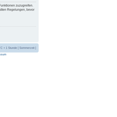
 Funktionen zuzugreifen.
ndten Regelungen, bevor
UTC + 1 Stunde [ Sommerzeit ]
ssum