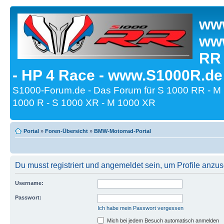
www
www
RR
- HP 4 Race - www.S1000R.de
S1000-Forum.de - Das Forum für S 1000 RR - M
1000 R - S 1000 XR - M 1000 XR
Portal
»
Foren-Übersicht
»
BMW-Motorrad-Portal
Du musst registriert und angemeldet sein, um Profile anzu
Username:
Passwort:
Ich habe mein Passwort vergessen
Mich bei jedem Besuch automatisch anmelden