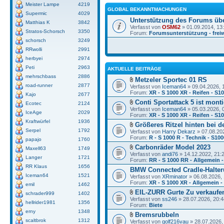
Meister Lampe
4219
GLOBAL BEKANNTMACHUNGEN
Supermic
4029
Unterstützung des Forums üb
Matthias K
3842
Verfasst von
OSM62
» 01.09.2014, 13
Stratos-Schorsch
3350
Forum:
Forumsunterstützung - freiw
schorsch
3249
RRwolli
2991
herbyei
2974
Peti
2963
AKTUELLE BEITRÄGE
mehrschbass
2886
Metzeler Sportec 01 RS
road-runner
2877
Verfasst von
Iceman64
» 09.04.2026, 
Forum:
XR - S 1000 XR - Reifen - S1
Kajo
2677
Conti Sportattack 5 ist monti
Ecotec
2124
Verfasst von
Iceman64
» 05.03.2026, 
IceAge
2029
Forum:
XR - S 1000 XR - Reifen - S1
Kraftwürfel
1936
Größeres Ritzel hinten bei d
Serpel
1792
Verfasst von
Harry Dekarz
» 07.08.20
Forum:
R - S 1000 R - Technik - S10
papajo
1760
Carbonräder Model 2023
Maxell63
1749
Verfasst von
andi76
» 14.12.2022, 21:
Langer
1721
Forum:
RR - S 1000 RR - Allgemein -
RR Klaus
1656
BMW Connected Cradle-Halter
Iceman64
1521
Verfasst von
XRminator
» 06.08.2026, 
Forum:
XR - S 1000 XR - Allgemein 
emil
1462
EIL-ZURR Gurte Zu verkaufe
schrader999
1402
Verfasst von
ss246
» 28.07.2026, 20:4
hellrider1981
1356
Forum:
Biete
erny
1348
Bremsrubbeln
scaltbrok
1312
Verfasst von
golf216vau
» 28.07.2026,