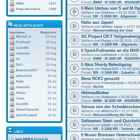
Forum:
BMW - M 1000 XR - M1000XR
Willes
1311
Mein Umbau von S auf M Op
Pepic-Motorsport
1260
Verfasst von
Ostfrees
» 31.01.2026, 1
Forum:
XR - S 1000 XR - Allgemein -
Hallo aus Japan!
NEUE MITGLIEDER
Verfasst von
Webike Japan
» 14.07.20
Forum:
Neuvorstellung der User
Username
Registriert
SC Project CR-T Teilgenehmi
Michael_D
05 Aug
Verfasst von
Pwarg
» 04.08.2026, 13:
Funkfresh
05 Aug
Forum:
RR - S 1000 RR - Allgemein -
Caner66
05 Aug
Sport-Fußrasten an die MXR
nuttynate
05 Aug
Verfasst von
karlheinzk
» 02.08.2026, 
Forum:
BMW - M 1000 XR - M1000XR
IVi
03 Aug
Akra Shorty Befestigung
DeCi
02 Aug
Verfasst von
Nafets3107
» 03.08.2026,
Butterbrot1807
02 Aug
Forum:
RR - S 1000 RR - Zubehör - 
albfuchs33
30 Jul
Bmw RCK3 gesucht
Reilie
28 Jul
Verfasst von
Freestylerdodo
» 03.08.2
Forum:
Suche
Urbans1k
24 Jul
Helmaufkleber
Heitzer
23 Jul
Verfasst von
Snakeskin
» 03.08.2026, 
Caine
20 Jul
Forum:
BMW - M 1000 XR - M1000XR
Gio1996
19 Jul
Servus von der Schwäbischen
SimonFabian65
19 Jul
Verfasst von
albfuchs33
» 31.07.2026,
Forum:
Neuvorstellung der User
blackSnowball
19 Jul
Seltsames Start- und Quickshi
Verfasst von
ixfep8
» 02.08.2026, 13:1
Forum:
RR - S 1000 RR - Technik - a
LINKS
Nissin Bremsen Unterschied
Verfasst von
Ostfrees
» 30.07.2026, 1
www.BMW-K-Forum.de