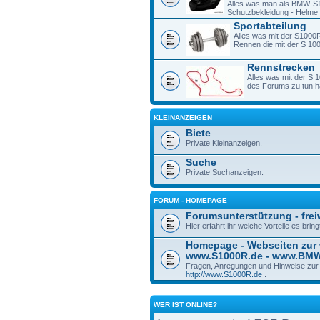
Alles was man als BMW-S1
Schutzbekleidung - Helme -
Sportabteilung
Alles was mit der S1000R
Rennen die mit der S 1
Rennstrecken
Alles was mit der S 
des Forums zu tun h
KLEINANZEIGEN
Biete
Private Kleinanzeigen.
Suche
Private Suchanzeigen.
FORUM - HOMEPAGE
Forumsunterstützung - freiw
Hier erfahrt ihr welche Vorteile es bri
Homepage - Webseiten zur
www.S1000R.de - www.BM
Fragen, Anregungen und Hinweise zu
http://www.S1000R.de
.
WER IST ONLINE?