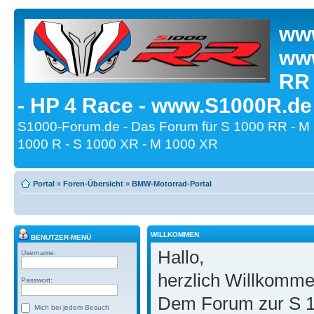
www
www
RR
- HP 4 Race - www.S1000R.de
S1000-Forum.de - Das Forum für S 1000 RR - M
1000 R - S 1000 XR - M 1000 XR
Portal
»
Foren-Übersicht
»
BMW-Motorrad-Portal
WILLKOMMEN
BENUTZER-MENÜ
Hallo,
Username:
herzlich Willkomm
Passwort:
Dem Forum zur S 1
Mich bei jedem Besuch