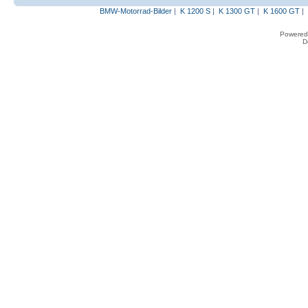
BMW-Motorrad-Bilder
|
K 1200 S
|
K 1300 GT
|
K 1600 GT
|
Powered
D