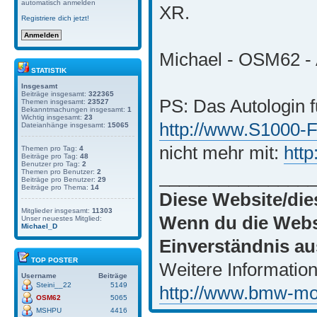
automatisch anmelden
XR.
Registriere dich jetzt!
Michael - OSM62 - 
STATISTIK
Insgesamt
Beiträge insgesamt:
322365
PS: Das Autologin f
Themen insgesamt:
23527
Bekanntmachungen insgesamt:
1
Wichtig insgesamt:
23
http://www.S1000-
Dateianhänge insgesamt:
15065
nicht mehr mit:
htt
Themen pro Tag:
4
Beiträge pro Tag:
48
Benutzer pro Tag:
2
_______________
Themen pro Benutzer:
2
Beiträge pro Benutzer:
29
Beiträge pro Thema:
14
Diese Website/die
Mitglieder insgesamt:
11303
Wenn du die Websi
Unser neuestes Mitglied:
Michael_D
Einverständnis au
TOP POSTER
Weitere Information
Username
Beiträge
Steini__22
5149
http://www.bmw-moto
OSM62
5065
MSHPU
4416