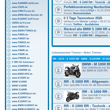
Forum:
RR - S 1000 RR - Technik - a
www.S1000RR.de/forum
Perfektionstraining Nordschlei
www.S1RR.de
Verfasst von
chris1288gti
» 31.01.2019
www.F800-Forum.de
Forum:
Rennstrecken
www.BMW-Maxi-Scooter.de
3 Tage Taunustour 2026
www.R1200ST.de/Forum
Verfasst von
Meister Lampe
» 05.07.2
G650X.de-Forum
Forum:
Treffen - Ausfahrten
www.G650X.de
Rückruf alle BMW S 1000 RR a
www.BMW-F700GS.de
Verfasst von
herbyei
» 31.07.2026, 11:
www.F800S.de
Forum:
RR - S 1000 RR - Allgemein -
www.F800ST.de
www.F800GS.de
www.F800GT.de
www.F800R.de
Unbeantwortete Themen
•
Aktive Themen
www.F900R.de
www.F900XR.de
RR - 2019 - S 1000 RR - BMW - S1000RR - M 10
F 800 GS Adventure
BMW - M 1000 R
www.S10000RR.de
Das Unterforum zur S
www.S10000R.de
der BMW M 1000 RR.
www.BMW-HP4.de
www.K1200S.de
RR - S 1000 RR - Allgemein 
BMW K1300S
Das spezielle Forum für die Besonder
BMW K1200R
BMW K1300R
RR - S 1000 RR -
www.K1200RSport.de
Das spezielle Forum f
www.K1200GT.de
Modelljahr 2019.
www.K1300GT.de
www.BMW-K1600GT.de
RR - S 1000 RR - Technik - 
Alles zur Technik der BMW S 1000 RR 
www.BMW-K1600GTL.de