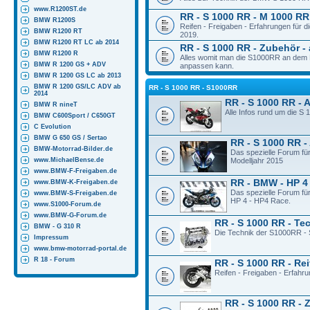
www.R1200ST.de
RR - S 1000 RR - M 1000 RR 
BMW R1200S
Reifen - Freigaben - Erfahrungen für
BMW R1200 RT
2019.
BMW R1200 RT LC ab 2014
RR - S 1000 RR - Zubehör - 
BMW R1200 R
Alles womit man die S1000RR an dem M
BMW R 1200 GS + ADV
anpassen kann.
BMW R 1200 GS LC ab 2013
BMW R 1200 GS/LC ADV ab
RR - S 1000 RR - S1000RR
2014
RR - S 1000 RR - 
BMW R nineT
Alle Infos rund um die S
BMW C600Sport / C650GT
C Evolution
BMW G 650 GS / Sertao
RR - S 1000 RR -
BMW-Motorrad-Bilder.de
Das spezielle Forum fü
www.MichaelBense.de
Modelljahr 2015
www.BMW-F-Freigaben.de
RR - BMW - HP 4
www.BMW-K-Freigaben.de
Das spezielle Forum fü
www.BMW-S-Freigaben.de
HP 4 - HP4 Race.
www.S1000-Forum.de
www.BMW-G-Forum.de
RR - S 1000 RR - Te
BMW - G 310 R
Die Technik der S1000RR - 
Impressum
www.bmw-motorrad-portal.de
R 18 - Forum
RR - S 1000 RR - Rei
Reifen - Freigaben - Erfahr
RR - S 1000 RR - 