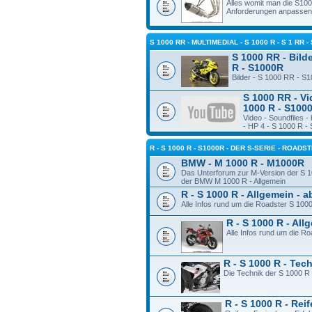
Alles womit man die S10
Anforderungen anpassen
S 1000 RR - MULTIMEDIAL - S 1000 R - S 1 RR -
S 1000 RR - Bilde
R - S1000R
Bilder - S 1000 RR - S
S 1000 RR - Vi
1000 R - S100
Video - Soundfiles 
- HP 4 - S 1000 R -
R - S 1000 R - S1000R - DER S-SERIE - ROADS
BMW - M 1000 R - M1000R
Das Unterforum zur M-Version der S 1
der BMW M 1000 R - Allgemein
R - S 1000 R - Allgemein - 
Alle Infos rund um die Roadster S 100
R - S 1000 R - Al
Alle Infos rund um die R
R - S 1000 R - Tec
Die Technik der S 1000 R
R - S 1000 R - Rei