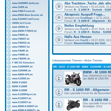
Abs Tracktion ,Tacho ,ddc alles
www.S1000RR.de/forum
Verfasst von
Roony
» 05.03.2026, 22:
www.S1RR.de
Forum:
R - S 1000 R - Technik - S10
www.F800-Forum.de
Akrapovic Auspuff Frage...
www.BMW-Maxi-Scooter.de
Verfasst von
RealMagic
» 22.11.2019, 
www.R1200ST.de/Forum
Forum:
R - S 1000 R - Allgemein - S
G650X.de-Forum
Reifen Empfehlung
www.G650X.de
Verfasst von
Ray68
» 20.07.2026, 15:
www.BMW-F700GS.de
Forum:
R - S 1000 R - Reifen - S100
www.F800S.de
Hallo Aus Hessen
www.F800ST.de
Verfasst von
Ray68
» 19.07.2026, 10:
www.F800GS.de
Forum:
Neuvorstellung der User
www.F800GT.de
www.F800R.de
www.F900R.de
www.F900XR.de
Unbeantwortete Themen
•
Aktive Themen
F 800 GS Adventure
www.S10000RR.de
RR - 2019 - S 1000 RR - BMW - S1000RR - M 10
www.S10000R.de
BMW - M 1000 R
www.BMW-HP4.de
Das Unterforum zur S
der BMW M 1000 RR.
www.K1200S.de
BMW K1300S
BMW K1200R
RR - S 1000 RR - Allgemein 
BMW K1300R
Das spezielle Forum für die Besonder
www.K1200RSport.de
www.K1200GT.de
RR - S 1000 RR -
www.K1300GT.de
Das spezielle Forum f
Modelljahr 2019.
www.BMW-K1600GT.de
www.BMW-K1600GTL.de