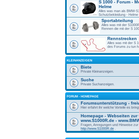
S 1000 - Forum - M
Helme
Alles was man als BMW-S1
Schutzbekleidung - Helme -
Sportabteilung
Alles was mit der S1000R
Rennen die mit der S 1
Rennstrecken
Alles was mit der S 
des Forums zu tun h
KLEINANZEIGEN
Biete
Private Kleinanzeigen.
Suche
Private Suchanzeigen.
FORUM - HOMEPAGE
Forumsunterstützung - freiw
Hier erfahrt ihr welche Vorteile es bri
Homepage - Webseiten zur
www.S1000R.de - www.BM
Fragen, Anregungen und Hinweise zu
http://www.S1000R.de
.