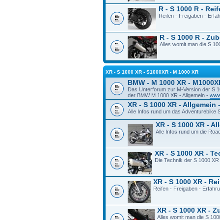
R - S 1000 R - Rei
Reifen - Freigaben - Erf
R - S 1000 R - Zu
Alles womit man die S 100
XR - S 1000 XR - S1000XR - M 1000 XR
BMW - M 1000 XR - M1000X
Das Unterforum zur M-Version der S 
der BMW M 1000 XR - Allgemein -
www
XR - S 1000 XR - Allgemein 
Alle Infos rund um das Adventurebike
XR - S 1000 XR - A
Alle Infos rund um die Ro
XR - S 1000 XR - T
Die Technik der S 1000 XR
XR - S 1000 XR - Re
Reifen - Freigaben - Erfah
XR - S 1000 XR - 
Alles womit man die S 100