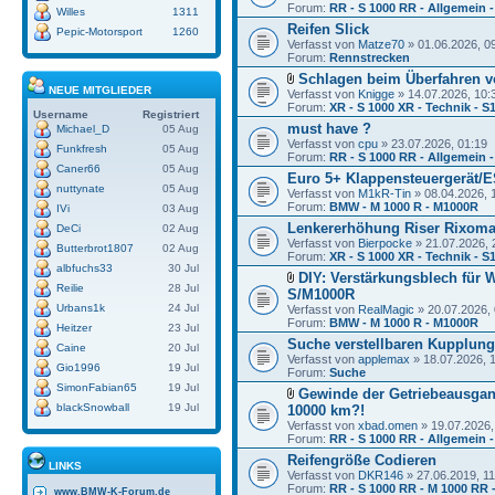
Forum:
RR - S 1000 RR - Allgemein 
Willes
1311
Reifen Slick
Pepic-Motorsport
1260
Verfasst von
Matze70
» 01.06.2026, 0
Forum:
Rennstrecken
Schlagen beim Überfahren 
NEUE MITGLIEDER
Verfasst von
Knigge
» 14.07.2026, 10:
Forum:
XR - S 1000 XR - Technik - 
Username
Registriert
must have ?
Michael_D
05 Aug
Verfasst von
cpu
» 23.07.2026, 01:19
Funkfresh
05 Aug
Forum:
RR - S 1000 RR - Allgemein -
Caner66
05 Aug
Euro 5+ Klappensteuergerät/
nuttynate
05 Aug
Verfasst von
M1kR-Tin
» 08.04.2026, 
Forum:
BMW - M 1000 R - M1000R
IVi
03 Aug
Lenkererhöhung Riser Rixoma
DeCi
02 Aug
Verfasst von
Bierpocke
» 21.07.2026, 
Butterbrot1807
02 Aug
Forum:
XR - S 1000 XR - Technik - 
albfuchs33
30 Jul
DIY: Verstärkungsblech für 
Reilie
28 Jul
S/M1000R
Urbans1k
24 Jul
Verfasst von
RealMagic
» 20.07.2026, 
Forum:
BMW - M 1000 R - M1000R
Heitzer
23 Jul
Suche verstellbaren Kupplun
Caine
20 Jul
Verfasst von
applemax
» 18.07.2026, 
Gio1996
19 Jul
Forum:
Suche
SimonFabian65
19 Jul
Gewinde der Getriebeausgan
blackSnowball
19 Jul
10000 km?!
Verfasst von
xbad.omen
» 19.07.2026,
Forum:
RR - S 1000 RR - Allgemein -
Reifengröße Codieren
LINKS
Verfasst von
DKR146
» 27.06.2019, 11
Forum:
RR - S 1000 RR - M 1000 RR -
www.BMW-K-Forum.de