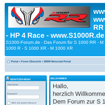
www
www
RR
- HP 4 Race - www.S1000R.de
S1000-Forum.de - Das Forum für S 1000 RR - M
1000 R - S 1000 XR - M 1000 XR
Portal
»
Foren-Übersicht
»
BMW-Motorrad-Portal
WILLKOMMEN
BENUTZER-MENÜ
Hallo,
Username:
herzlich Willkomm
Passwort:
Dem Forum zur S 1
Mich bei jedem Besuch