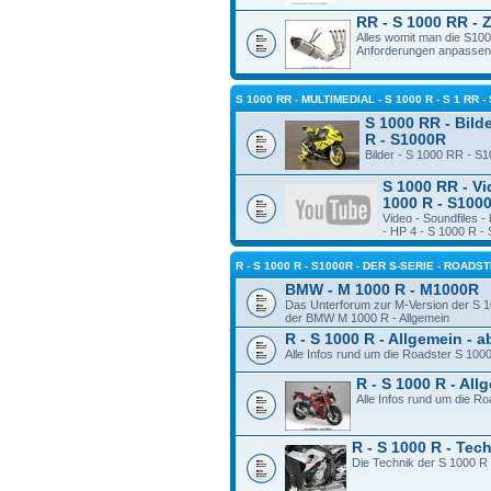
RR - S 1000 RR - 
Alles womit man die S10
Anforderungen anpassen
S 1000 RR - MULTIMEDIAL - S 1000 R - S 1 RR -
S 1000 RR - Bilde
R - S1000R
Bilder - S 1000 RR - S
S 1000 RR - Vi
1000 R - S100
Video - Soundfiles 
- HP 4 - S 1000 R -
R - S 1000 R - S1000R - DER S-SERIE - ROADS
BMW - M 1000 R - M1000R
Das Unterforum zur M-Version der S 1
der BMW M 1000 R - Allgemein
R - S 1000 R - Allgemein - 
Alle Infos rund um die Roadster S 100
R - S 1000 R - Al
Alle Infos rund um die R
R - S 1000 R - Tec
Die Technik der S 1000 R