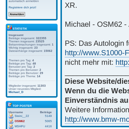
automatisch anmelden
XR.
Registriere dich jetzt!
Michael - OSM62 - 
STATISTIK
Insgesamt
Beiträge insgesamt:
322355
PS: Das Autologin f
Themen insgesamt:
23525
Bekanntmachungen insgesamt:
1
Wichtig insgesamt:
23
http://www.S1000-
Dateianhänge insgesamt:
15062
nicht mehr mit:
htt
Themen pro Tag:
4
Beiträge pro Tag:
48
Benutzer pro Tag:
2
_______________
Themen pro Benutzer:
2
Beiträge pro Benutzer:
29
Beiträge pro Thema:
14
Diese Website/die
Mitglieder insgesamt:
11303
Wenn du die Websi
Unser neuestes Mitglied:
Michael_D
Einverständnis au
TOP POSTER
Weitere Information
Username
Beiträge
Steini__22
5149
http://www.bmw-moto
OSM62
5065
MSHPU
4416