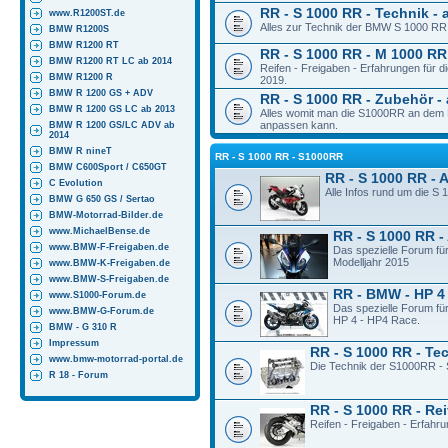
RR - S 1000 RR - Technik - 
www.R1200ST.de
Alles zur Technik der BMW S 1000 RR 
BMW R1200S
BMW R1200 RT
RR - S 1000 RR - M 1000 RR 
BMW R1200 RT LC ab 2014
Reifen - Freigaben - Erfahrungen für
BMW R1200 R
2019.
BMW R 1200 GS + ADV
RR - S 1000 RR - Zubehör - 
BMW R 1200 GS LC ab 2013
Alles womit man die S1000RR an dem M
anpassen kann.
BMW R 1200 GS/LC ADV ab
2014
BMW R nineT
RR - S 1000 RR - S1000RR
BMW C600Sport / C650GT
RR - S 1000 RR - 
C Evolution
Alle Infos rund um die S
BMW G 650 GS / Sertao
BMW-Motorrad-Bilder.de
www.MichaelBense.de
RR - S 1000 RR -
www.BMW-F-Freigaben.de
Das spezielle Forum fü
Modelljahr 2015
www.BMW-K-Freigaben.de
www.BMW-S-Freigaben.de
RR - BMW - HP 4
www.S1000-Forum.de
Das spezielle Forum fü
www.BMW-G-Forum.de
HP 4 - HP4 Race.
BMW - G 310 R
Impressum
RR - S 1000 RR - Te
www.bmw-motorrad-portal.de
Die Technik der S1000RR - 
R 18 - Forum
RR - S 1000 RR - Rei
Reifen - Freigaben - Erfahr