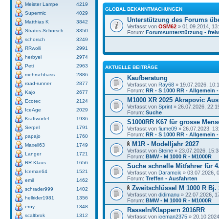
Meister Lampe
4219
GLOBAL BEKANNTMACHUNGEN
Supermic
4029
Unterstützung des Forums üb
Matthias K
3842
Verfasst von
OSM62
» 01.09.2014, 13
Stratos-Schorsch
3350
Forum:
Forumsunterstützung - freiw
schorsch
3249
RRwolli
2991
herbyei
2974
Peti
2963
AKTUELLE BEITRÄGE
mehrschbass
2886
Kaufberatung
road-runner
2877
Verfasst von
Ray68
» 19.07.2026, 10:
Forum:
RR - S 1000 RR - Allgemein 
Kajo
2677
M1000 XR 2025 Akrapovic Aus
Ecotec
2124
Verfasst von
Sprint
» 26.07.2026, 22:1
IceAge
2029
Forum:
Suche
Kraftwürfel
1936
S1000RR K67 für grosse Men
Serpel
1791
Verfasst von
fiume09
» 26.07.2023, 13
Forum:
RR - S 1000 RR - Allgemein -
papajo
1760
M1R - Modelljahr 2027
Maxell63
1749
Verfasst von
Steine
» 23.07.2026, 15:3
Langer
1721
Forum:
BMW - M 1000 R - M1000R
RR Klaus
1656
Suche schnelle Mitfahrer für 4.
Iceman64
1521
Verfasst von
Daramcik
» 03.07.2026, 
Forum:
Treffen - Ausfahrten
emil
1462
Zweitschlüssel M 1000 R Bj.
schrader999
1402
Verfasst von
didimanu
» 22.07.2026, 1
hellrider1981
1356
Forum:
BMW - M 1000 R - M1000R
erny
1348
Rasseln/Klappern 2016RR
scaltbrok
1312
Verfasst von
iceman2375
» 20.10.2024