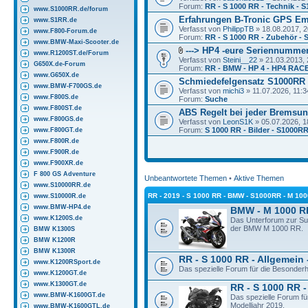
Forum:
RR - S 1000 RR - Technik - 
www.S1000RR.de/forum
Erfahrungen B-Tronic GPS Em
www.S1RR.de
Verfasst von
PhilippTB
» 18.08.2017, 2
www.F800-Forum.de
Forum:
RR - S 1000 RR - Zubehör - 
www.BMW-Maxi-Scooter.de
---> HP4 -eure Seriennummer
www.R1200ST.de/Forum
Verfasst von
Steini__22
» 21.03.2013, 
G650X.de-Forum
Forum:
RR - BMW - HP 4 - HP4 RACE
www.G650X.de
Schmiedefelgensatz S1000RR
www.BMW-F700GS.de
Verfasst von
michi3
» 11.07.2026, 11:3
www.F800S.de
Forum:
Suche
www.F800ST.de
ABS Regelt bei jeder Bremsun
www.F800GS.de
Verfasst von
LeonS1K
» 05.07.2026, 1
Forum:
S 1000 RR - Bilder - S1000RR
www.F800GT.de
www.F800R.de
www.F900R.de
www.F900XR.de
F 800 GS Adventure
Unbeantwortete Themen
•
Aktive Themen
www.S10000RR.de
RR - 2019 - S 1000 RR - BMW - S1000RR - M 10
www.S10000R.de
www.BMW-HP4.de
BMW - M 1000 R
www.K1200S.de
Das Unterforum zur S
der BMW M 1000 RR.
BMW K1300S
BMW K1200R
BMW K1300R
RR - S 1000 RR - Allgemein 
www.K1200RSport.de
Das spezielle Forum für die Besonder
www.K1200GT.de
www.K1300GT.de
RR - S 1000 RR -
www.BMW-K1600GT.de
Das spezielle Forum f
Modelljahr 2019.
www.BMW-K1600GTL.de