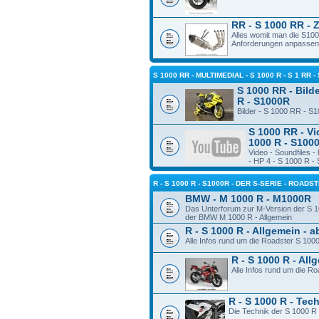
RR - S 1000 RR - 
Alles womit man die S10
Anforderungen anpassen
S 1000 RR - MULTIMEDIAL - S 1000 R - S 1 RR -
S 1000 RR - Bilde
R - S1000R
Bilder - S 1000 RR - S
S 1000 RR - Vi
1000 R - S100
Video - Soundfiles 
- HP 4 - S 1000 R -
R - S 1000 R - S1000R - DER S-SERIE - ROADS
BMW - M 1000 R - M1000R
Das Unterforum zur M-Version der S 1
der BMW M 1000 R - Allgemein
R - S 1000 R - Allgemein - 
Alle Infos rund um die Roadster S 100
R - S 1000 R - Al
Alle Infos rund um die R
R - S 1000 R - Tec
Die Technik der S 1000 R