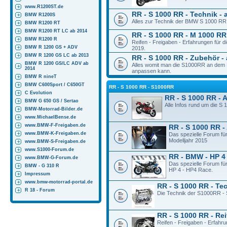
www.R1200ST.de
RR - S 1000 RR - Technik - 
BMW R1200S
Alles zur Technik der BMW S 1000 RR 
BMW R1200 RT
BMW R1200 RT LC ab 2014
RR - S 1000 RR - M 1000 RR 
BMW R1200 R
Reifen - Freigaben - Erfahrungen für
BMW R 1200 GS + ADV
2019.
BMW R 1200 GS LC ab 2013
RR - S 1000 RR - Zubehör - 
BMW R 1200 GS/LC ADV ab
Alles womit man die S1000RR an dem M
2014
anpassen kann.
BMW R nineT
BMW C600Sport / C650GT
RR - S 1000 RR - S1000RR
C Evolution
RR - S 1000 RR - 
BMW G 650 GS / Sertao
Alle Infos rund um die S
BMW-Motorrad-Bilder.de
www.MichaelBense.de
www.BMW-F-Freigaben.de
RR - S 1000 RR -
www.BMW-K-Freigaben.de
Das spezielle Forum fü
Modelljahr 2015
www.BMW-S-Freigaben.de
www.S1000-Forum.de
RR - BMW - HP 4
www.BMW-G-Forum.de
Das spezielle Forum fü
BMW - G 310 R
HP 4 - HP4 Race.
Impressum
www.bmw-motorrad-portal.de
RR - S 1000 RR - Te
R 18 - Forum
Die Technik der S1000RR - 
RR - S 1000 RR - Rei
Reifen - Freigaben - Erfahr