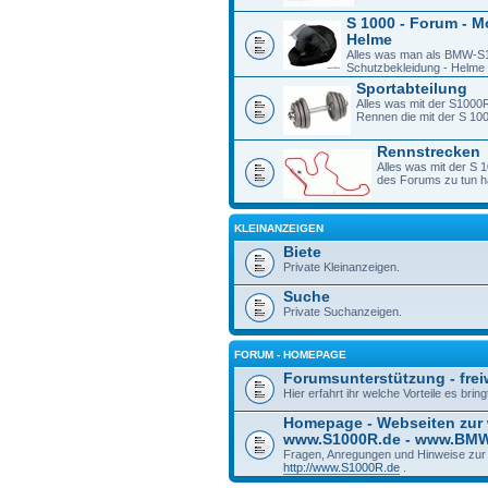
S 1000 - Forum - M
Helme
Alles was man als BMW-S1
Schutzbekleidung - Helme -
Sportabteilung
Alles was mit der S1000R
Rennen die mit der S 1
Rennstrecken
Alles was mit der S 
des Forums zu tun h
KLEINANZEIGEN
Biete
Private Kleinanzeigen.
Suche
Private Suchanzeigen.
FORUM - HOMEPAGE
Forumsunterstützung - freiw
Hier erfahrt ihr welche Vorteile es bri
Homepage - Webseiten zur
www.S1000R.de - www.BM
Fragen, Anregungen und Hinweise zu
http://www.S1000R.de
.