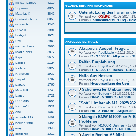
Meister Lampe
4219
GLOBAL BEKANNTMACHUNGEN
Supermic
4029
Unterstützung des Forums üb
Matthias K
3842
Verfasst von
OSM62
» 01.09.2014, 13
Stratos-Schorsch
3350
Forum:
Forumsunterstützung - freiw
schorsch
3249
RRwolli
2991
herbyei
2974
Peti
2963
AKTUELLE BEITRÄGE
mehrschbass
2886
Akrapovic Auspuff Frage...
road-runner
2877
Verfasst von
RealMagic
» 22.11.2019, 
Forum:
R - S 1000 R - Allgemein - S
Kajo
2677
Reifen Empfehlung
Ecotec
2124
Verfasst von
Ray68
» 20.07.2026, 15:
IceAge
2029
Forum:
R - S 1000 R - Reifen - S100
Kraftwürfel
1936
Hallo Aus Hessen
Serpel
1792
Verfasst von
Ray68
» 19.07.2026, 10:
Forum:
Neuvorstellung der User
papajo
1760
Scheinwerfer Umbau neue 
Maxell63
1749
Verfasst von
Bofrost
» 21.10.2024, 10:
Langer
1721
Forum:
BMW - M 1000 R - M1000R
RR Klaus
1656
"Soft" Limiter ab MJ. 2025/26?
Iceman64
1521
Verfasst von
Nico.-
» 03.07.2026, 19:4
Forum:
RR - S 1000 RR - Allgemein -
emil
1462
Mängel: BMW M100R an M-B
schrader999
1402
Probleme
hellrider1981
1356
Verfasst von
M1000R_Dietmar
» 17.08
erny
1348
Forum:
BMW - M 1000 R - M1000R
scaltbrok
1312
Austin Racing V3 Mini