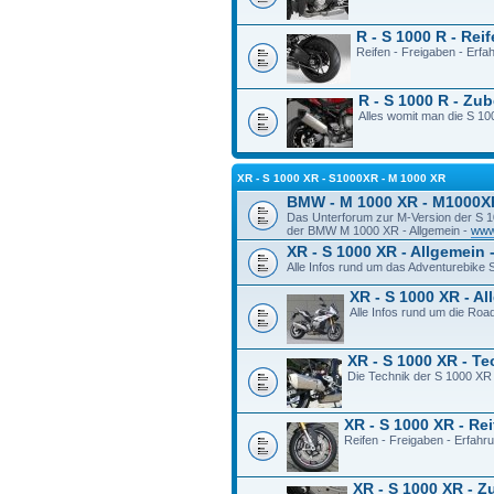
R - S 1000 R - Rei
Reifen - Freigaben - Erf
R - S 1000 R - Zu
Alles womit man die S 100
XR - S 1000 XR - S1000XR - M 1000 XR
BMW - M 1000 XR - M1000X
Das Unterforum zur M-Version der S 
der BMW M 1000 XR - Allgemein -
www
XR - S 1000 XR - Allgemein 
Alle Infos rund um das Adventurebike
XR - S 1000 XR - A
Alle Infos rund um die Ro
XR - S 1000 XR - T
Die Technik der S 1000 XR
XR - S 1000 XR - Re
Reifen - Freigaben - Erfah
XR - S 1000 XR - 