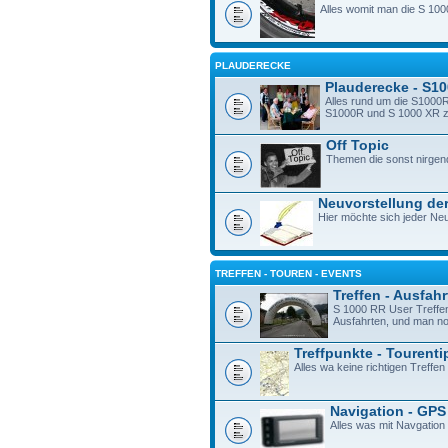
Alles womit man die S 100
PLAUDERECKE
Plauderecke - S1
Alles rund um die S1000R
S1000R und S 1000 XR zu 
Off Topic
Themen die sonst nirgen
Neuvorstellung der
Hier möchte sich jeder Neu
TREFFEN - TOUREN - EVENTS
Treffen - Ausfah
S 1000 RR User Treffe
Ausfahrten, und man n
Treffpunkte - Tourenti
Alles wa keine richtigen Treffen 
Navigation - GPS
Alles was mit Navgation