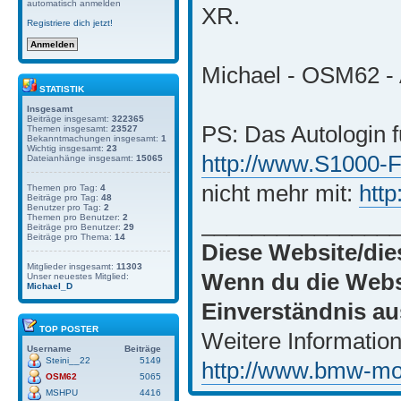
automatisch anmelden
XR.
Registriere dich jetzt!
Michael - OSM62 - 
STATISTIK
Insgesamt
Beiträge insgesamt:
322365
PS: Das Autologin f
Themen insgesamt:
23527
Bekanntmachungen insgesamt:
1
Wichtig insgesamt:
23
http://www.S1000-
Dateianhänge insgesamt:
15065
nicht mehr mit:
htt
Themen pro Tag:
4
Beiträge pro Tag:
48
Benutzer pro Tag:
2
_______________
Themen pro Benutzer:
2
Beiträge pro Benutzer:
29
Beiträge pro Thema:
14
Diese Website/die
Mitglieder insgesamt:
11303
Wenn du die Websi
Unser neuestes Mitglied:
Michael_D
Einverständnis au
TOP POSTER
Weitere Information
Username
Beiträge
Steini__22
5149
http://www.bmw-moto
OSM62
5065
MSHPU
4416