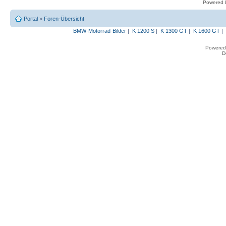
Powered
Portal
»
Foren-Übersicht
BMW-Motorrad-Bilder
|
K 1200 S
|
K 1300 GT
|
K 1600 GT
|
Powered
D