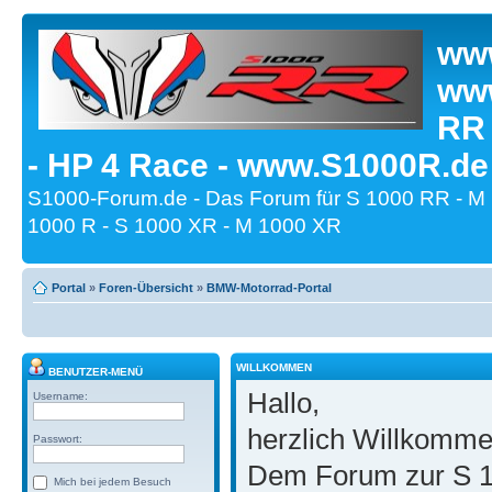
www
www
RR
- HP 4 Race - www.S1000R.de
S1000-Forum.de - Das Forum für S 1000 RR - M
1000 R - S 1000 XR - M 1000 XR
Portal
»
Foren-Übersicht
»
BMW-Motorrad-Portal
WILLKOMMEN
BENUTZER-MENÜ
Hallo,
Username:
herzlich Willkomm
Passwort:
Dem Forum zur S 1
Mich bei jedem Besuch