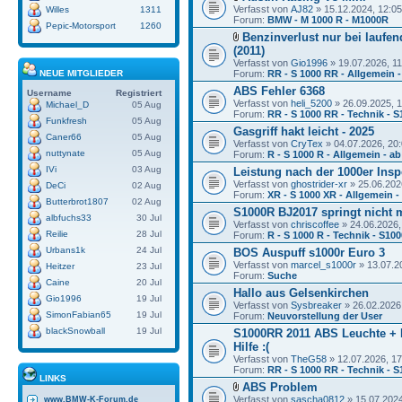
Verfasst von
AJ82
» 15.12.2024, 12:05
Willes
1311
Forum:
BMW - M 1000 R - M1000R
Pepic-Motorsport
1260
Benzinverlust nur bei laufe
(2011)
Verfasst von
Gio1996
» 19.07.2026, 11
NEUE MITGLIEDER
Forum:
RR - S 1000 RR - Allgemein 
ABS Fehler 6368
Username
Registriert
Verfasst von
heli_5200
» 26.09.2025, 
Michael_D
05 Aug
Forum:
RR - S 1000 RR - Technik - 
Funkfresh
05 Aug
Gasgriff hakt leicht - 2025
Caner66
05 Aug
Verfasst von
CryTex
» 04.07.2026, 20
nuttynate
05 Aug
Forum:
R - S 1000 R - Allgemein - a
IVi
03 Aug
Leistung nach der 1000er Insp
Verfasst von
ghostrider-xr
» 25.06.202
DeCi
02 Aug
Forum:
XR - S 1000 XR - Allgemein 
Butterbrot1807
02 Aug
S1000R BJ2017 springt nicht 
albfuchs33
30 Jul
Verfasst von
chriscoffee
» 24.06.2026,
Reilie
28 Jul
Forum:
R - S 1000 R - Technik - S10
Urbans1k
24 Jul
BOS Auspuff s1000r Euro 3
Verfasst von
marcel_s1000r
» 13.07.2
Heitzer
23 Jul
Forum:
Suche
Caine
20 Jul
Hallo aus Gelsenkirchen
Gio1996
19 Jul
Verfasst von
Sysbreaker
» 26.02.2026
SimonFabian65
19 Jul
Forum:
Neuvorstellung der User
blackSnowball
19 Jul
S1000RR 2011 ABS Leuchte + B
Hilfe :(
Verfasst von
TheG58
» 12.07.2026, 17
Forum:
RR - S 1000 RR - Technik - 
LINKS
ABS Problem
Verfasst von
sascha0812
» 15.07.2024
www.BMW-K-Forum.de