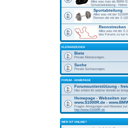
Alles was man als BMW-S1
Schutzbekleidung - Helme -
Sportabteilung
Alles was mit der S1000R
Rennen die mit der S 1
Rennstrecken
Alles was mit der S 
des Forums zu tun h
KLEINANZEIGEN
Biete
Private Kleinanzeigen.
Suche
Private Suchanzeigen.
FORUM - HOMEPAGE
Forumsunterstützung - freiw
Hier erfahrt ihr welche Vorteile es bri
Homepage - Webseiten zur
www.S1000R.de - www.BM
Fragen, Anregungen und Hinweise zu
http://www.S1000R.de
.
WER IST ONLINE?