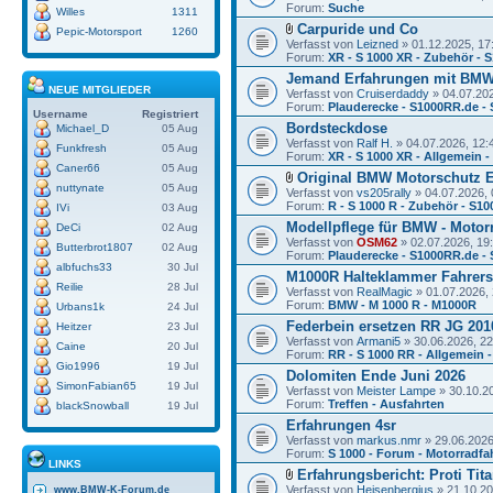
Forum:
Suche
Willes
1311
Carpuride und Co
Pepic-Motorsport
1260
Verfasst von
Leizned
» 01.12.2025, 17
Forum:
XR - S 1000 XR - Zubehör - 
Jemand Erfahrungen mit BMW
NEUE MITGLIEDER
Verfasst von
Cruiserdaddy
» 04.07.202
Forum:
Plauderecke - S1000RR.de -
Username
Registriert
Bordsteckdose
Michael_D
05 Aug
Verfasst von
Ralf H.
» 04.07.2026, 12:
Funkfresh
05 Aug
Forum:
XR - S 1000 XR - Allgemein 
Caner66
05 Aug
Original BMW Motorschutz E
nuttynate
05 Aug
Verfasst von
vs205rally
» 04.07.2026, 
Forum:
R - S 1000 R - Zubehör - S10
IVi
03 Aug
Modellpflege für BMW - Motor
DeCi
02 Aug
Verfasst von
OSM62
» 02.07.2026, 19
Butterbrot1807
02 Aug
Forum:
Plauderecke - S1000RR.de -
albfuchs33
30 Jul
M1000R Halteklammer Fahrers
Reilie
28 Jul
Verfasst von
RealMagic
» 01.07.2026, 
Forum:
BMW - M 1000 R - M1000R
Urbans1k
24 Jul
Federbein ersetzen RR JG 201
Heitzer
23 Jul
Verfasst von
Armani5
» 30.06.2026, 22
Caine
20 Jul
Forum:
RR - S 1000 RR - Allgemein 
Gio1996
19 Jul
Dolomiten Ende Juni 2026
SimonFabian65
19 Jul
Verfasst von
Meister Lampe
» 30.10.2
Forum:
Treffen - Ausfahrten
blackSnowball
19 Jul
Erfahrungen 4sr
Verfasst von
markus.nmr
» 29.06.2026
Forum:
S 1000 - Forum - Motorradfa
LINKS
Erfahrungsbericht: Proti Ti
Verfasst von
Heisenbergius
» 21.10.20
www.BMW-K-Forum.de