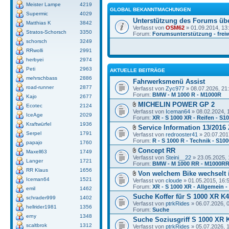
Meister Lampe
4219
GLOBAL BEKANNTMACHUNGEN
Supermic
4029
Unterstützung des Forums üb
Matthias K
3842
Verfasst von
OSM62
» 01.09.2014, 13
Stratos-Schorsch
3350
Forum:
Forumsunterstützung - freiw
schorsch
3249
RRwolli
2991
herbyei
2974
Peti
2963
AKTUELLE BEITRÄGE
mehrschbass
2886
Fahrwerksmenü Assist
road-runner
2877
Verfasst von
Zyc977
» 08.07.2026, 21
Forum:
BMW - M 1000 R - M1000R
Kajo
2677
MICHELIN POWER GP 2
Ecotec
2124
Verfasst von
Iceman64
» 08.02.2024, 
IceAge
2029
Forum:
XR - S 1000 XR - Reifen - S1
Kraftwürfel
1936
Service Information 13/2016 
Serpel
1791
Verfasst von
redrooster41
» 20.07.201
Forum:
R - S 1000 R - Technik - S10
papajo
1760
Concept RR
Maxell63
1749
Verfasst von
Steini__22
» 23.05.2025, 
Langer
1721
Forum:
BMW - M 1000 RR - M1000R
RR Klaus
1656
Von welchem Bike wechselt i
Iceman64
1521
Verfasst von
cloude
» 01.05.2015, 16:
Forum:
XR - S 1000 XR - Allgemein 
emil
1462
Suche Koffer für S 1000 XR K4
schrader999
1402
Verfasst von
ptrkRides
» 06.07.2026, 
hellrider1981
1356
Forum:
Suche
erny
1348
Suche Soziusgriff S 1000 XR 
scaltbrok
1312
Verfasst von
ptrkRides
» 05.07.2026, 