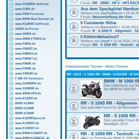
Forum:
RR - BMW - HP 4 - HP4 RACE
www.S1000RR.de/forum
Aus dem Speckgürtel Hambur
www.S1RR.de
Verfasst von
JayDoubleyou
» 26.06.20
www.F800-Forum.de
Forum:
Neuvorstellung der User
www.BMW-Maxi-Scooter.de
Constands Hülse
www.R1200ST.de/Forum
Verfasst von
Bannane03
» 16.06.2019,
G650X.de-Forum
Forum:
R - S 1000 R - Allgemein - S
www.G650X.de
Kühlmittelverlust?
www.BMW-F700GS.de
Verfasst von
ixfep8
» 21.04.2025, 18:3
www.F800S.de
Forum:
RR - S 1000 RR - Technik - a
www.F800ST.de
www.F800GS.de
www.F800GT.de
www.F800R.de
Unbeantwortete Themen
•
Aktive Themen
www.F900R.de
www.F900XR.de
RR - 2019 - S 1000 RR - BMW - S1000RR - M 10
F 800 GS Adventure
BMW - M 1000 R
www.S10000RR.de
Das Unterforum zur S
www.S10000R.de
der BMW M 1000 RR.
www.BMW-HP4.de
www.K1200S.de
RR - S 1000 RR - Allgemein 
BMW K1300S
Das spezielle Forum für die Besonder
BMW K1200R
BMW K1300R
RR - S 1000 RR -
www.K1200RSport.de
Das spezielle Forum f
www.K1200GT.de
Modelljahr 2019.
www.K1300GT.de
www.BMW-K1600GT.de
RR - S 1000 RR - Technik - 
Alles zur Technik der BMW S 1000 RR 
www.BMW-K1600GTL.de