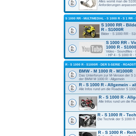
Alles womit man die S10
Anforderungen anpassen
S 1000 RR - MULTIMEDIAL - S 1000 R - S 1 RR -
S 1000 RR - Bilde
R - S1000R
Bilder - S 1000 RR - S
S 1000 RR - Vi
1000 R - S100
Video - Soundfiles 
- HP 4 - S 1000 R -
R - S 1000 R - S1000R - DER S-SERIE - ROADS
BMW - M 1000 R - M1000R
Das Unterforum zur M-Version der S 1
der BMW M 1000 R - Allgemein
R - S 1000 R - Allgemein - 
Alle Infos rund um die Roadster S 100
R - S 1000 R - Al
Alle Infos rund um die R
R - S 1000 R - Tec
Die Technik der S 1000 R
R - S 1000 R - Rei