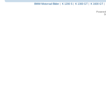
BMW-Motorrad-Bilder
|
K 1200 S
|
K 1300 GT
|
K 1600 GT
|
Powered
D