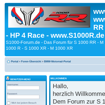
www
www
RR
- HP 4 Race - www.S1000R.de
S1000-Forum.de - Das Forum für S 1000 RR - M
1000 R - S 1000 XR - M 1000 XR
Portal
»
Foren-Übersicht
»
BMW-Motorrad-Portal
WILLKOMMEN
BENUTZER-MENÜ
Hallo,
Username:
herzlich Willkomm
Passwort:
Dem Forum zur S 1
Mich bei jedem Besuch