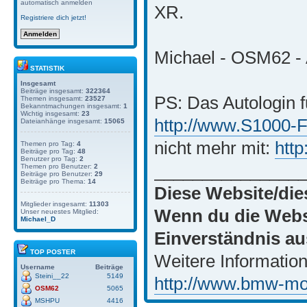
automatisch anmelden
XR.
Registriere dich jetzt!
Michael - OSM62 - 
STATISTIK
Insgesamt
Beiträge insgesamt:
322364
PS: Das Autologin f
Themen insgesamt:
23527
Bekanntmachungen insgesamt:
1
Wichtig insgesamt:
23
http://www.S1000-
Dateianhänge insgesamt:
15065
nicht mehr mit:
htt
Themen pro Tag:
4
Beiträge pro Tag:
48
Benutzer pro Tag:
2
_______________
Themen pro Benutzer:
2
Beiträge pro Benutzer:
29
Beiträge pro Thema:
14
Diese Website/die
Mitglieder insgesamt:
11303
Wenn du die Websi
Unser neuestes Mitglied:
Michael_D
Einverständnis au
TOP POSTER
Weitere Information
Username
Beiträge
Steini__22
5149
http://www.bmw-moto
OSM62
5065
MSHPU
4416