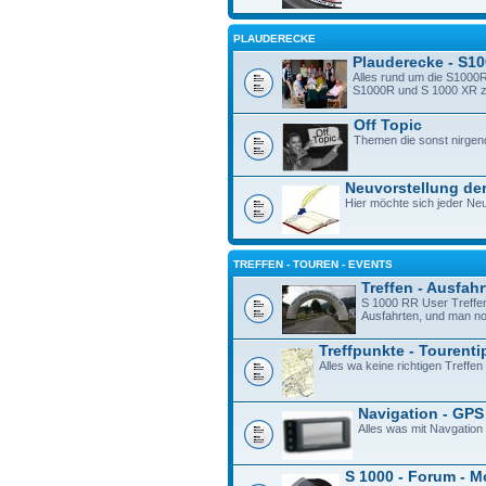
PLAUDERECKE
Plauderecke - S1
Alles rund um die S1000R
S1000R und S 1000 XR zu 
Off Topic
Themen die sonst nirgen
Neuvorstellung der
Hier möchte sich jeder Neu
TREFFEN - TOUREN - EVENTS
Treffen - Ausfah
S 1000 RR User Treffe
Ausfahrten, und man n
Treffpunkte - Tourenti
Alles wa keine richtigen Treffen 
Navigation - GPS
Alles was mit Navgation
S 1000 - Forum - M