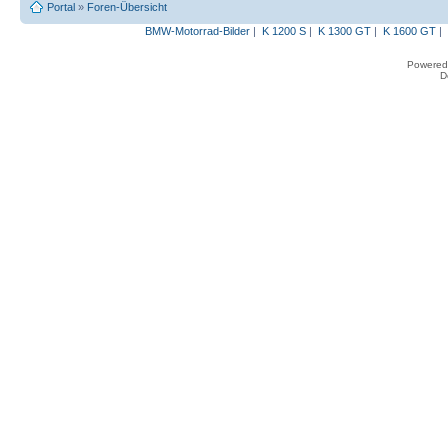
Portal
»
Foren-Übersicht
BMW-Motorrad-Bilder
|
K 1200 S
|
K 1300 GT
|
K 1600 GT
|
Powered
D