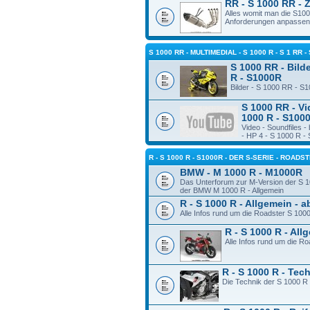
RR - S 1000 RR - 
Alles womit man die S10
Anforderungen anpassen
S 1000 RR - MULTIMEDIAL - S 1000 R - S 1 RR -
S 1000 RR - Bilde
R - S1000R
Bilder - S 1000 RR - S
S 1000 RR - Vi
1000 R - S100
Video - Soundfiles 
- HP 4 - S 1000 R -
R - S 1000 R - S1000R - DER S-SERIE - ROADS
BMW - M 1000 R - M1000R
Das Unterforum zur M-Version der S 1
der BMW M 1000 R - Allgemein
R - S 1000 R - Allgemein - 
Alle Infos rund um die Roadster S 100
R - S 1000 R - Al
Alle Infos rund um die R
R - S 1000 R - Tec
Die Technik der S 1000 R