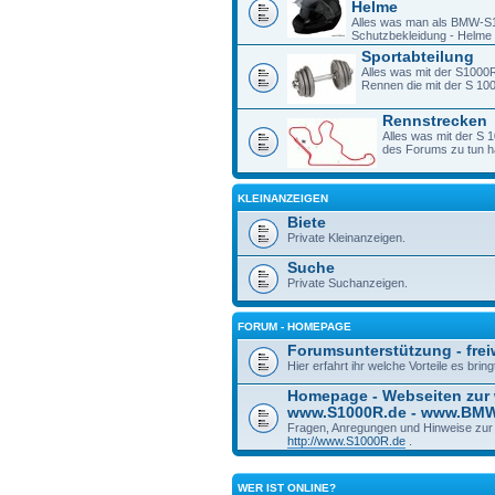
Helme
Alles was man als BMW-S1
Schutzbekleidung - Helme -
Sportabteilung
Alles was mit der S1000R
Rennen die mit der S 1
Rennstrecken
Alles was mit der S 
des Forums zu tun h
KLEINANZEIGEN
Biete
Private Kleinanzeigen.
Suche
Private Suchanzeigen.
FORUM - HOMEPAGE
Forumsunterstützung - freiw
Hier erfahrt ihr welche Vorteile es bri
Homepage - Webseiten zur
www.S1000R.de - www.BM
Fragen, Anregungen und Hinweise zu
http://www.S1000R.de
.
WER IST ONLINE?