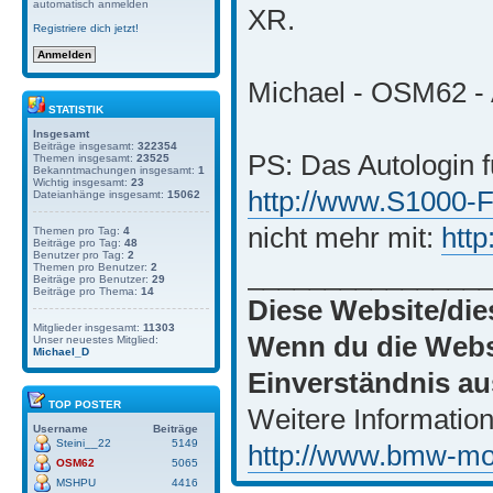
automatisch anmelden
XR.
Registriere dich jetzt!
Michael - OSM62 - 
STATISTIK
Insgesamt
Beiträge insgesamt:
322354
PS: Das Autologin f
Themen insgesamt:
23525
Bekanntmachungen insgesamt:
1
Wichtig insgesamt:
23
http://www.S1000-
Dateianhänge insgesamt:
15062
nicht mehr mit:
htt
Themen pro Tag:
4
Beiträge pro Tag:
48
Benutzer pro Tag:
2
_______________
Themen pro Benutzer:
2
Beiträge pro Benutzer:
29
Beiträge pro Thema:
14
Diese Website/die
Mitglieder insgesamt:
11303
Wenn du die Websi
Unser neuestes Mitglied:
Michael_D
Einverständnis au
TOP POSTER
Weitere Information
Username
Beiträge
Steini__22
5149
http://www.bmw-moto
OSM62
5065
MSHPU
4416