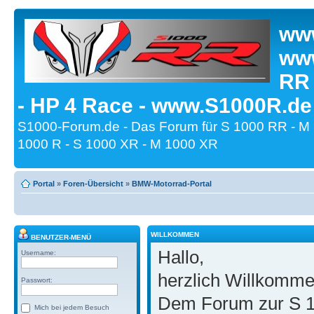
www
www
RR
- HP 4 Race - www.S1000R.de
S1000-Forum.de - Das Forum für S 1000 RR - M
1000 R - S 1000 XR - M 1000 XR
Portal
»
Foren-Übersicht
»
BMW-Motorrad-Portal
WILLKOMMEN
BENUTZER-MENÜ
Hallo,
Username:
herzlich Willkomm
Passwort:
Dem Forum zur S 1
Mich bei jedem Besuch