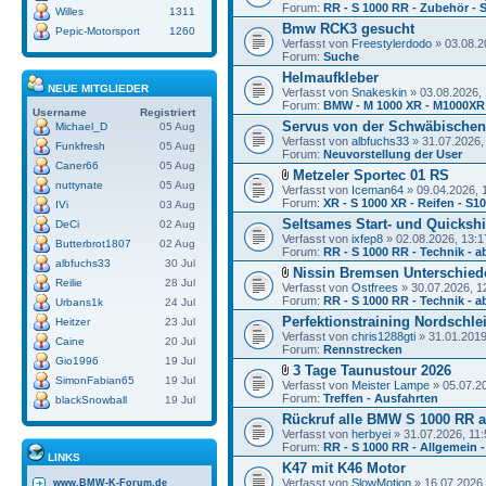
Forum:
RR - S 1000 RR - Zubehör - 
Willes
1311
Bmw RCK3 gesucht
Pepic-Motorsport
1260
Verfasst von
Freestylerdodo
» 03.08.2
Forum:
Suche
Helmaufkleber
NEUE MITGLIEDER
Verfasst von
Snakeskin
» 03.08.2026, 
Forum:
BMW - M 1000 XR - M1000XR
Username
Registriert
Servus von der Schwäbischen
Michael_D
05 Aug
Verfasst von
albfuchs33
» 31.07.2026,
Funkfresh
05 Aug
Forum:
Neuvorstellung der User
Caner66
05 Aug
Metzeler Sportec 01 RS
nuttynate
05 Aug
Verfasst von
Iceman64
» 09.04.2026, 
Forum:
XR - S 1000 XR - Reifen - S1
IVi
03 Aug
Seltsames Start- und Quickshi
DeCi
02 Aug
Verfasst von
ixfep8
» 02.08.2026, 13:1
Butterbrot1807
02 Aug
Forum:
RR - S 1000 RR - Technik - a
albfuchs33
30 Jul
Nissin Bremsen Unterschied
Reilie
28 Jul
Verfasst von
Ostfrees
» 30.07.2026, 1
Forum:
RR - S 1000 RR - Technik - a
Urbans1k
24 Jul
Perfektionstraining Nordschlei
Heitzer
23 Jul
Verfasst von
chris1288gti
» 31.01.2019
Caine
20 Jul
Forum:
Rennstrecken
Gio1996
19 Jul
3 Tage Taunustour 2026
SimonFabian65
19 Jul
Verfasst von
Meister Lampe
» 05.07.2
Forum:
Treffen - Ausfahrten
blackSnowball
19 Jul
Rückruf alle BMW S 1000 RR a
Verfasst von
herbyei
» 31.07.2026, 11:
Forum:
RR - S 1000 RR - Allgemein -
LINKS
K47 mit K46 Motor
Verfasst von
SlowMotion
» 16.07.2026,
www.BMW-K-Forum.de