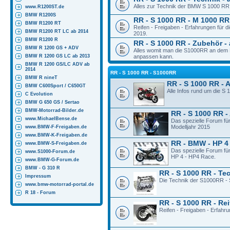
Alles zur Technik der BMW S 1000 RR 
www.R1200ST.de
BMW R1200S
RR - S 1000 RR - M 1000 RR 
BMW R1200 RT
Reifen - Freigaben - Erfahrungen für
BMW R1200 RT LC ab 2014
2019.
BMW R1200 R
RR - S 1000 RR - Zubehör - 
BMW R 1200 GS + ADV
Alles womit man die S1000RR an dem M
BMW R 1200 GS LC ab 2013
anpassen kann.
BMW R 1200 GS/LC ADV ab
2014
RR - S 1000 RR - S1000RR
BMW R nineT
RR - S 1000 RR - 
BMW C600Sport / C650GT
Alle Infos rund um die S
C Evolution
BMW G 650 GS / Sertao
BMW-Motorrad-Bilder.de
RR - S 1000 RR -
www.MichaelBense.de
Das spezielle Forum fü
Modelljahr 2015
www.BMW-F-Freigaben.de
www.BMW-K-Freigaben.de
RR - BMW - HP 4
www.BMW-S-Freigaben.de
Das spezielle Forum fü
www.S1000-Forum.de
HP 4 - HP4 Race.
www.BMW-G-Forum.de
BMW - G 310 R
RR - S 1000 RR - Te
Impressum
Die Technik der S1000RR - 
www.bmw-motorrad-portal.de
R 18 - Forum
RR - S 1000 RR - Rei
Reifen - Freigaben - Erfahr