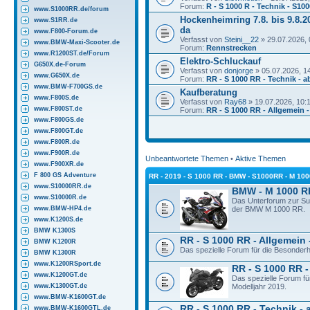
Forum:
R - S 1000 R - Technik - S10
www.S1000RR.de/forum
Hockenheimring 7.8. bis 9.8.20
www.S1RR.de
da
www.F800-Forum.de
Verfasst von
Steini__22
» 29.07.2026, 
www.BMW-Maxi-Scooter.de
Forum:
Rennstrecken
www.R1200ST.de/Forum
Elektro-Schluckauf
G650X.de-Forum
Verfasst von
donjorge
» 05.07.2026, 1
www.G650X.de
Forum:
RR - S 1000 RR - Technik - a
www.BMW-F700GS.de
Kaufberatung
www.F800S.de
Verfasst von
Ray68
» 19.07.2026, 10:
www.F800ST.de
Forum:
RR - S 1000 RR - Allgemein 
www.F800GS.de
www.F800GT.de
www.F800R.de
www.F900R.de
Unbeantwortete Themen
•
Aktive Themen
www.F900XR.de
F 800 GS Adventure
RR - 2019 - S 1000 RR - BMW - S1000RR - M 10
www.S10000RR.de
BMW - M 1000 R
www.S10000R.de
Das Unterforum zur S
www.BMW-HP4.de
der BMW M 1000 RR.
www.K1200S.de
BMW K1300S
RR - S 1000 RR - Allgemein 
BMW K1200R
Das spezielle Forum für die Besonder
BMW K1300R
www.K1200RSport.de
RR - S 1000 RR -
www.K1200GT.de
Das spezielle Forum f
www.K1300GT.de
Modelljahr 2019.
www.BMW-K1600GT.de
RR - S 1000 RR - Technik - 
www.BMW-K1600GTL.de