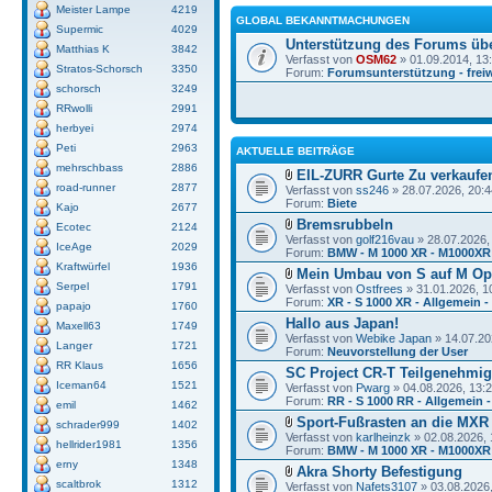
Meister Lampe
4219
GLOBAL BEKANNTMACHUNGEN
Supermic
4029
Unterstützung des Forums üb
Matthias K
3842
Verfasst von
OSM62
» 01.09.2014, 13
Stratos-Schorsch
3350
Forum:
Forumsunterstützung - freiw
schorsch
3249
RRwolli
2991
herbyei
2974
Peti
2963
AKTUELLE BEITRÄGE
mehrschbass
2886
EIL-ZURR Gurte Zu verkaufe
road-runner
2877
Verfasst von
ss246
» 28.07.2026, 20:4
Forum:
Biete
Kajo
2677
Bremsrubbeln
Ecotec
2124
Verfasst von
golf216vau
» 28.07.2026,
IceAge
2029
Forum:
BMW - M 1000 XR - M1000XR
Kraftwürfel
1936
Mein Umbau von S auf M Op
Serpel
1791
Verfasst von
Ostfrees
» 31.01.2026, 1
Forum:
XR - S 1000 XR - Allgemein -
papajo
1760
Hallo aus Japan!
Maxell63
1749
Verfasst von
Webike Japan
» 14.07.20
Langer
1721
Forum:
Neuvorstellung der User
RR Klaus
1656
SC Project CR-T Teilgenehmi
Iceman64
1521
Verfasst von
Pwarg
» 04.08.2026, 13:
Forum:
RR - S 1000 RR - Allgemein -
emil
1462
Sport-Fußrasten an die MXR
schrader999
1402
Verfasst von
karlheinzk
» 02.08.2026, 
hellrider1981
1356
Forum:
BMW - M 1000 XR - M1000XR
erny
1348
Akra Shorty Befestigung
scaltbrok
1312
Verfasst von
Nafets3107
» 03.08.2026,