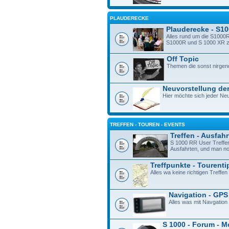
PLAUDERECKE
Plauderecke - S1
Alles rund um die S1000R
S1000R und S 1000 XR zu 
Off Topic
Themen die sonst nirgen
Neuvorstellung der
Hier möchte sich jeder Neu
TREFFEN - TOUREN - EVENTS
Treffen - Ausfah
S 1000 RR User Treffe
Ausfahrten, und man n
Treffpunkte - Tourenti
Alles wa keine richtigen Treffen 
Navigation - GPS
Alles was mit Navgation
S 1000 - Forum - M