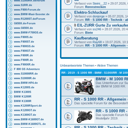
www.S1000RR.de/forum
Verfasst von
Steini__22
» 29.07.2026, 
www.S1RR.de
Forum:
Rennstrecken
www.F800-Forum.de
Elektro-Schluckauf
www.BMW-Maxi-Scooter.de
Verfasst von
donjorge
» 05.07.2026, 1
www.R1200ST.de/Forum
Forum:
RR - S 1000 RR - Technik - a
G650X.de-Forum
EIL-ZURR Gurte Zu verkaufe
www.G650X.de
Verfasst von
ss246
» 28.07.2026, 20:4
Forum:
Biete
www.BMW-F700GS.de
www.F800S.de
Kaufberatung
www.F800ST.de
Verfasst von
Ray68
» 19.07.2026, 10:
Forum:
RR - S 1000 RR - Allgemein 
www.F800GS.de
www.F800GT.de
www.F800R.de
www.F900R.de
www.F900XR.de
Unbeantwortete Themen
•
Aktive Themen
F 800 GS Adventure
RR - 2019 - S 1000 RR - BMW - S1000RR - M 10
www.S10000RR.de
www.S10000R.de
BMW - M 1000 R
Das Unterforum zur S
www.BMW-HP4.de
der BMW M 1000 RR.
www.K1200S.de
BMW K1300S
BMW K1200R
RR - S 1000 RR - Allgemein 
BMW K1300R
Das spezielle Forum für die Besonder
www.K1200RSport.de
www.K1200GT.de
RR - S 1000 RR -
Das spezielle Forum f
www.K1300GT.de
Modelljahr 2019.
www.BMW-K1600GT.de
www.BMW-K1600GTL.de
RR - S 1000 RR - Technik - 