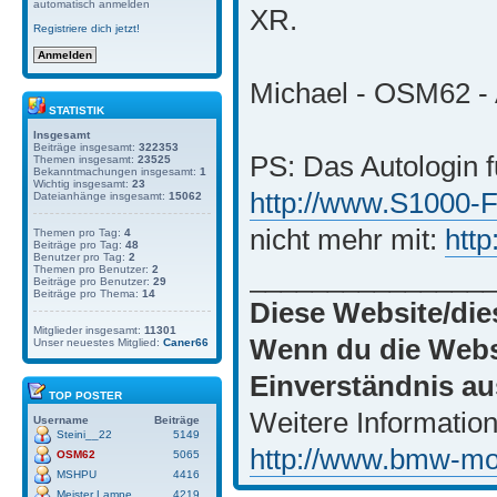
automatisch anmelden
XR.
Registriere dich jetzt!
Michael - OSM62 - 
STATISTIK
Insgesamt
Beiträge insgesamt:
322353
PS: Das Autologin f
Themen insgesamt:
23525
Bekanntmachungen insgesamt:
1
Wichtig insgesamt:
23
http://www.S1000-
Dateianhänge insgesamt:
15062
nicht mehr mit:
htt
Themen pro Tag:
4
Beiträge pro Tag:
48
Benutzer pro Tag:
2
_______________
Themen pro Benutzer:
2
Beiträge pro Benutzer:
29
Beiträge pro Thema:
14
Diese Website/die
Mitglieder insgesamt:
11301
Wenn du die Websi
Unser neuestes Mitglied:
Caner66
Einverständnis au
TOP POSTER
Weitere Information
Username
Beiträge
Steini__22
5149
http://www.bmw-moto
OSM62
5065
MSHPU
4416
Meister Lampe
4219