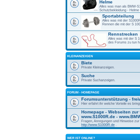
Helme
Alles was man als BMW-S1
Schutzbekleidung - Helme -
Sportabteilung
Alles was mit der S1000R
Rennen die mit der S 1
Rennstrecken
Alles was mit der S 
des Forums zu tun h
KLEINANZEIGEN
Biete
Private Kleinanzeigen.
Suche
Private Suchanzeigen.
FORUM - HOMEPAGE
Forumsunterstützung - freiw
Hier erfahrt ihr welche Vorteile es bri
Homepage - Webseiten zur
www.S1000R.de - www.BM
Fragen, Anregungen und Hinweise zu
http://www.S1000R.de
.
WER IST ONLINE?