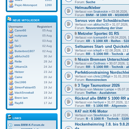
Forum:
Suche
Pepic-Motorsport
1260
Helmaufkleber
Verfasst von
Snakeskin
» 03.08.2026, 
Forum:
BMW - M 1000 XR - M1000XR
Servus von der Schwäbischen
NEUE MITGLIEDER
Verfasst von
albfuchs33
» 31.07.2026,
Username
Registriert
Forum:
Neuvorstellung der User
Caner66
05 Aug
Metzeler Sportec 01 RS
nuttynate
05 Aug
Verfasst von
Iceman64
» 09.04.2026, 
IVi
03 Aug
Forum:
XR - S 1000 XR - Reifen - S1
DeCi
02 Aug
Seltsames Start- und Quickshi
Verfasst von
ixfep8
» 02.08.2026, 13:1
Butterbrot1807
02 Aug
Forum:
RR - S 1000 RR - Technik - a
albfuchs33
30 Jul
Nissin Bremsen Unterschied
Reilie
28 Jul
Verfasst von
Ostfrees
» 30.07.2026, 1
Urbans1k
24 Jul
Forum:
RR - S 1000 RR - Technik - a
Heitzer
23 Jul
Perfektionstraining Nordschlei
Verfasst von
chris1288gti
» 31.01.2019
Caine
20 Jul
Forum:
Rennstrecken
Gio1996
19 Jul
3 Tage Taunustour 2026
SimonFabian65
19 Jul
Verfasst von
Meister Lampe
» 05.07.2
blackSnowball
19 Jul
Forum:
Treffen - Ausfahrten
Brent Iam
18 Jul
Rückruf alle BMW S 1000 RR a
Verfasst von
herbyei
» 31.07.2026, 11:
Ray68
17 Jul
Forum:
RR - S 1000 RR - Allgemein -
K47 mit K46 Motor
Verfasst von
SlowMotion
» 16.07.2026,
LINKS
Forum:
R - S 1000 R - Technik - S10
Hockenheimring 7.8. bis 9.8.20
www.BMW-K-Forum.de
da