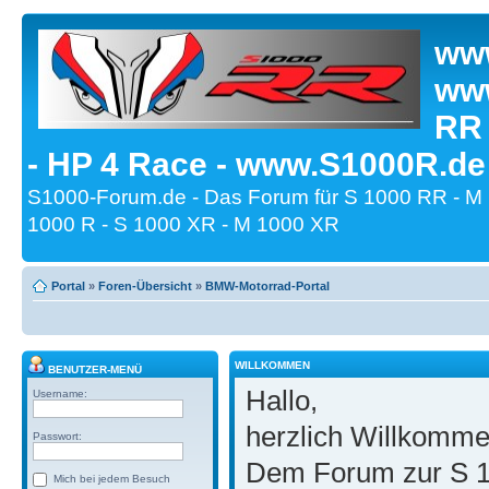
www
www
RR
- HP 4 Race - www.S1000R.de
S1000-Forum.de - Das Forum für S 1000 RR - M
1000 R - S 1000 XR - M 1000 XR
Portal
»
Foren-Übersicht
»
BMW-Motorrad-Portal
WILLKOMMEN
BENUTZER-MENÜ
Hallo,
Username:
herzlich Willkomm
Passwort:
Dem Forum zur S 1
Mich bei jedem Besuch