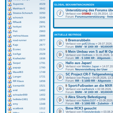
Supermic
4029
GLOBAL BEKANNTMACHUNGEN
Matthias K
3842
Unterstützung des Forums üb
Stratos-Schorsch
3350
Verfasst von
OSM62
» 01.09.2014, 13
Forum:
Forumsunterstützung - freiw
schorsch
3249
RRwolli
2991
herbyei
2974
Peti
2963
AKTUELLE BEITRÄGE
mehrschbass
2886
Bremsrubbeln
road-runner
2877
Verfasst von
golf216vau
» 28.07.2026,
Kajo
2677
Forum:
BMW - M 1000 XR - M1000XR
Ecotec
2124
Mein Umbau von S auf M Op
IceAge
2029
Verfasst von
Ostfrees
» 31.01.2026, 1
Forum:
XR - S 1000 XR - Allgemein -
Kraftwürfel
1936
Hallo aus Japan!
Serpel
1791
Verfasst von
Webike Japan
» 14.07.20
papajo
1760
Forum:
Neuvorstellung der User
Maxell63
1749
SC Project CR-T Teilgenehmi
Langer
1721
Verfasst von
Pwarg
» 04.08.2026, 13:
Forum:
RR - S 1000 RR - Allgemein -
RR Klaus
1656
Sport-Fußrasten an die MXR
Iceman64
1521
Verfasst von
karlheinzk
» 02.08.2026, 
emil
1462
Forum:
BMW - M 1000 XR - M1000XR
schrader999
1402
Akra Shorty Befestigung
hellrider1981
1356
Verfasst von
Nafets3107
» 03.08.2026,
Forum:
RR - S 1000 RR - Zubehör - 
erny
1348
Bmw RCK3 gesucht
scaltbrok
1312
Verfasst von
Freestylerdodo
» 03.08.2
Willes
1311