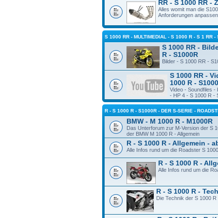
RR - S 1000 RR - 
Alles womit man die S10
Anforderungen anpassen
S 1000 RR - MULTIMEDIAL - S 1000 R - S 1 RR -
S 1000 RR - Bilde
R - S1000R
Bilder - S 1000 RR - S
S 1000 RR - Vi
1000 R - S100
Video - Soundfiles 
- HP 4 - S 1000 R -
R - S 1000 R - S1000R - DER S-SERIE - ROADS
BMW - M 1000 R - M1000R
Das Unterforum zur M-Version der S 1
der BMW M 1000 R - Allgemein
R - S 1000 R - Allgemein - 
Alle Infos rund um die Roadster S 100
R - S 1000 R - Al
Alle Infos rund um die R
R - S 1000 R - Tec
Die Technik der S 1000 R