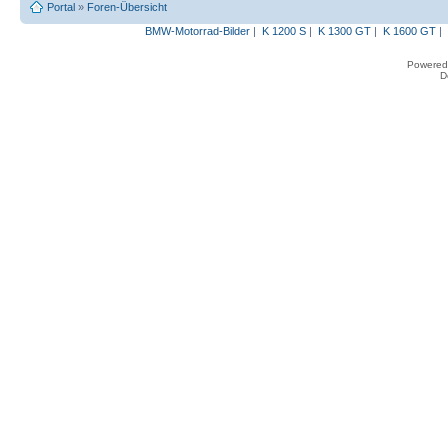
Portal
»
Foren-Übersicht
BMW-Motorrad-Bilder
|
K 1200 S
|
K 1300 GT
|
K 1600 GT
|
Powered
D