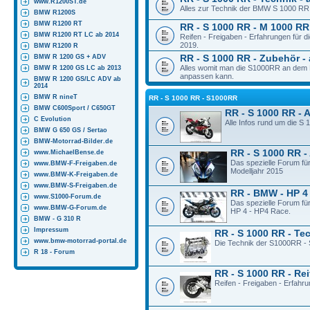
www.R1200ST.de
Alles zur Technik der BMW S 1000 RR 
BMW R1200S
BMW R1200 RT
RR - S 1000 RR - M 1000 RR 
BMW R1200 RT LC ab 2014
Reifen - Freigaben - Erfahrungen für
2019.
BMW R1200 R
BMW R 1200 GS + ADV
RR - S 1000 RR - Zubehör - 
Alles womit man die S1000RR an dem M
BMW R 1200 GS LC ab 2013
anpassen kann.
BMW R 1200 GS/LC ADV ab
2014
BMW R nineT
RR - S 1000 RR - S1000RR
BMW C600Sport / C650GT
RR - S 1000 RR - 
C Evolution
Alle Infos rund um die S
BMW G 650 GS / Sertao
BMW-Motorrad-Bilder.de
RR - S 1000 RR -
www.MichaelBense.de
Das spezielle Forum fü
www.BMW-F-Freigaben.de
Modelljahr 2015
www.BMW-K-Freigaben.de
www.BMW-S-Freigaben.de
RR - BMW - HP 4
www.S1000-Forum.de
Das spezielle Forum fü
www.BMW-G-Forum.de
HP 4 - HP4 Race.
BMW - G 310 R
Impressum
RR - S 1000 RR - Te
www.bmw-motorrad-portal.de
Die Technik der S1000RR - 
R 18 - Forum
RR - S 1000 RR - Rei
Reifen - Freigaben - Erfahr