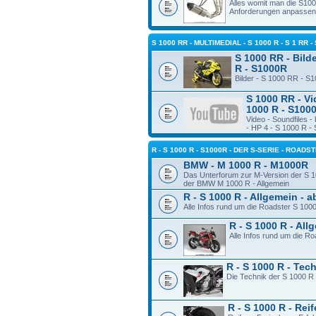
Alles womit man die S10
Anforderungen anpassen
S 1000 RR - MULTIMEDIAL - S 1000 R - S 1 RR -
S 1000 RR - Bilde
R - S1000R
Bilder - S 1000 RR - S
S 1000 RR - Vi
1000 R - S100
Video - Soundfiles 
- HP 4 - S 1000 R -
R - S 1000 R - S1000R - DER S-SERIE - ROADS
BMW - M 1000 R - M1000R
Das Unterforum zur M-Version der S 1
der BMW M 1000 R - Allgemein
R - S 1000 R - Allgemein - 
Alle Infos rund um die Roadster S 100
R - S 1000 R - Al
Alle Infos rund um die R
R - S 1000 R - Tec
Die Technik der S 1000 R
R - S 1000 R - Rei