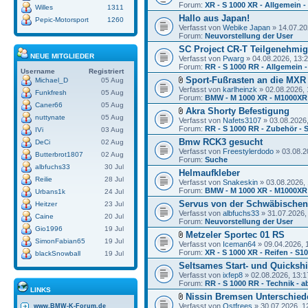
Forum:
XR - S 1000 XR - Allgemein -
Willes
1311
Hallo aus Japan!
Pepic-Motorsport
1260
Verfasst von
Webike Japan
» 14.07.20
Forum:
Neuvorstellung der User
SC Project CR-T Teilgenehmi
NEUE MITGLIEDER
Verfasst von
Pwarg
» 04.08.2026, 13:
Forum:
RR - S 1000 RR - Allgemein -
Username
Registriert
Sport-Fußrasten an die MXR
Michael_D
05 Aug
Verfasst von
karlheinzk
» 02.08.2026, 
Funkfresh
05 Aug
Forum:
BMW - M 1000 XR - M1000XR
Caner66
05 Aug
Akra Shorty Befestigung
nuttynate
05 Aug
Verfasst von
Nafets3107
» 03.08.2026,
Forum:
RR - S 1000 RR - Zubehör - 
IVi
03 Aug
Bmw RCK3 gesucht
DeCi
02 Aug
Verfasst von
Freestylerdodo
» 03.08.2
Butterbrot1807
02 Aug
Forum:
Suche
albfuchs33
30 Jul
Helmaufkleber
Reilie
28 Jul
Verfasst von
Snakeskin
» 03.08.2026, 
Forum:
BMW - M 1000 XR - M1000XR
Urbans1k
24 Jul
Servus von der Schwäbischen
Heitzer
23 Jul
Verfasst von
albfuchs33
» 31.07.2026,
Caine
20 Jul
Forum:
Neuvorstellung der User
Gio1996
19 Jul
Metzeler Sportec 01 RS
SimonFabian65
19 Jul
Verfasst von
Iceman64
» 09.04.2026, 
Forum:
XR - S 1000 XR - Reifen - S1
blackSnowball
19 Jul
Seltsames Start- und Quickshi
Verfasst von
ixfep8
» 02.08.2026, 13:1
Forum:
RR - S 1000 RR - Technik - a
LINKS
Nissin Bremsen Unterschied
Verfasst von
Ostfrees
» 30.07.2026, 1
www.BMW-K-Forum.de