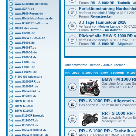
Forum:
RR - S 1000 RR - Technik - a
www.S1000RR.de/forum
Perfektionstraining Nordschlei
www.S1RR.de
Verfasst von
chris1288gti
» 31.01.2019
www.F800-Forum.de
Forum:
Rennstrecken
www.BMW-Maxi-Scooter.de
3 Tage Taunustour 2026
www.R1200ST.de/Forum
Verfasst von
Meister Lampe
» 05.07.2
G650X.de-Forum
Forum:
Treffen - Ausfahrten
www.G650X.de
Rückruf alle BMW S 1000 RR a
www.BMW-F700GS.de
Verfasst von
herbyei
» 31.07.2026, 11:
www.F800S.de
Forum:
RR - S 1000 RR - Allgemein -
www.F800ST.de
www.F800GS.de
www.F800GT.de
www.F800R.de
Unbeantwortete Themen
•
Aktive Themen
www.F900R.de
www.F900XR.de
RR - 2019 - S 1000 RR - BMW - S1000RR - M 10
F 800 GS Adventure
BMW - M 1000 R
www.S10000RR.de
Das Unterforum zur S
www.S10000R.de
der BMW M 1000 RR.
www.BMW-HP4.de
www.K1200S.de
RR - S 1000 RR - Allgemein 
BMW K1300S
Das spezielle Forum für die Besonder
BMW K1200R
BMW K1300R
RR - S 1000 RR -
www.K1200RSport.de
Das spezielle Forum f
www.K1200GT.de
Modelljahr 2019.
www.K1300GT.de
www.BMW-K1600GT.de
RR - S 1000 RR - Technik - 
Alles zur Technik der BMW S 1000 RR 
www.BMW-K1600GTL.de