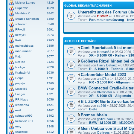
Meister Lampe
4219
GLOBAL BEKANNTMACHUNGEN
Supermic
4029
Unterstützung des Forums üb
Matthias K
3842
Verfasst von
OSM62
» 01.09.2014, 13
Stratos-Schorsch
3350
Forum:
Forumsunterstützung - freiw
schorsch
3249
RRwolli
2991
herbyei
2974
Peti
2963
AKTUELLE BEITRÄGE
mehrschbass
2886
Conti Sportattack 5 ist monti
road-runner
2877
Verfasst von
Iceman64
» 05.03.2026, 
Forum:
XR - S 1000 XR - Reifen - S1
Kajo
2677
Größeres Ritzel hinten bei d
Ecotec
2124
Verfasst von
Harry Dekarz
» 07.08.20
IceAge
2029
Forum:
R - S 1000 R - Technik - S10
Kraftwürfel
1936
Carbonräder Model 2023
Serpel
1791
Verfasst von
andi76
» 14.12.2022, 21:
Forum:
RR - S 1000 RR - Allgemein -
papajo
1760
BMW Connected Cradle-Halter
Maxell63
1749
Verfasst von
XRminator
» 06.08.2026, 
Langer
1721
Forum:
XR - S 1000 XR - Allgemein 
RR Klaus
1656
EIL-ZURR Gurte Zu verkaufe
Iceman64
1521
Verfasst von
ss246
» 28.07.2026, 20:4
Forum:
Biete
emil
1462
Bremsrubbeln
schrader999
1402
Verfasst von
golf216vau
» 28.07.2026,
hellrider1981
1356
Forum:
BMW - M 1000 XR - M1000XR
erny
1348
Mein Umbau von S auf M Op
scaltbrok
1312
Verfasst von
Ostfrees
» 31.01.2026, 1