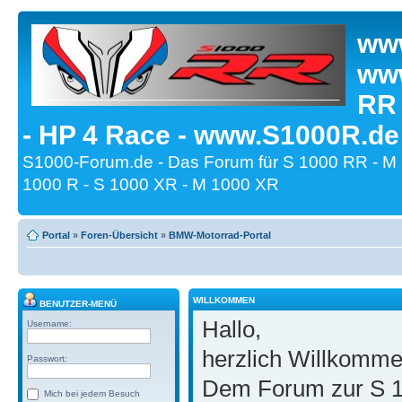
www
www
RR
- HP 4 Race - www.S1000R.de
S1000-Forum.de - Das Forum für S 1000 RR - M
1000 R - S 1000 XR - M 1000 XR
Portal
»
Foren-Übersicht
»
BMW-Motorrad-Portal
WILLKOMMEN
BENUTZER-MENÜ
Hallo,
Username:
herzlich Willkomm
Passwort:
Dem Forum zur S 1
Mich bei jedem Besuch