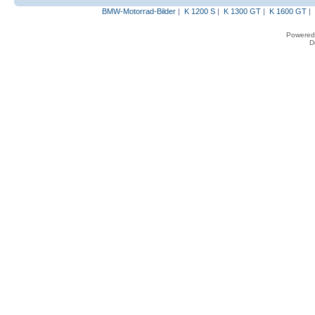
BMW-Motorrad-Bilder
|
K 1200 S
|
K 1300 GT
|
K 1600 GT
|
Powered
D