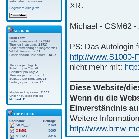
automatisch anmelden
XR.
Registriere dich jetzt!
Michael - OSM62 - 
STATISTIK
Insgesamt
Beiträge insgesamt:
322364
PS: Das Autologin f
Themen insgesamt:
23527
Bekanntmachungen insgesamt:
1
Wichtig insgesamt:
23
http://www.S1000-
Dateianhänge insgesamt:
15065
nicht mehr mit:
htt
Themen pro Tag:
4
Beiträge pro Tag:
48
Benutzer pro Tag:
2
_______________
Themen pro Benutzer:
2
Beiträge pro Benutzer:
29
Beiträge pro Thema:
14
Diese Website/die
Mitglieder insgesamt:
11303
Wenn du die Websi
Unser neuestes Mitglied:
Michael_D
Einverständnis au
TOP POSTER
Weitere Information
Username
Beiträge
Steini__22
5149
http://www.bmw-moto
OSM62
5065
MSHPU
4416