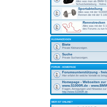
Alles was man als BMW-S1
Schutzbekleidung - Helme -
Sportabteilung
Alles was mit der S1000R
Rennen die mit der S 1
Rennstrecken
Alles was mit der S 
des Forums zu tun h
KLEINANZEIGEN
Biete
Private Kleinanzeigen.
Suche
Private Suchanzeigen.
FORUM - HOMEPAGE
Forumsunterstützung - freiw
Hier erfahrt ihr welche Vorteile es bri
Homepage - Webseiten zur
www.S1000R.de - www.BM
Fragen, Anregungen und Hinweise zu
http://www.S1000R.de
.
WER IST ONLINE?