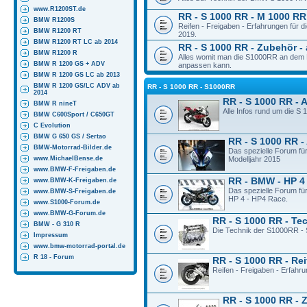
www.R1200ST.de
RR - S 1000 RR - M 1000 RR 
BMW R1200S
Reifen - Freigaben - Erfahrungen für
BMW R1200 RT
2019.
BMW R1200 RT LC ab 2014
RR - S 1000 RR - Zubehör - 
BMW R1200 R
Alles womit man die S1000RR an dem M
BMW R 1200 GS + ADV
anpassen kann.
BMW R 1200 GS LC ab 2013
BMW R 1200 GS/LC ADV ab
RR - S 1000 RR - S1000RR
2014
RR - S 1000 RR - 
BMW R nineT
Alle Infos rund um die S
BMW C600Sport / C650GT
C Evolution
BMW G 650 GS / Sertao
RR - S 1000 RR -
BMW-Motorrad-Bilder.de
Das spezielle Forum fü
www.MichaelBense.de
Modelljahr 2015
www.BMW-F-Freigaben.de
RR - BMW - HP 4
www.BMW-K-Freigaben.de
Das spezielle Forum fü
www.BMW-S-Freigaben.de
HP 4 - HP4 Race.
www.S1000-Forum.de
www.BMW-G-Forum.de
RR - S 1000 RR - Te
BMW - G 310 R
Die Technik der S1000RR - 
Impressum
www.bmw-motorrad-portal.de
R 18 - Forum
RR - S 1000 RR - Rei
Reifen - Freigaben - Erfahr
RR - S 1000 RR - 