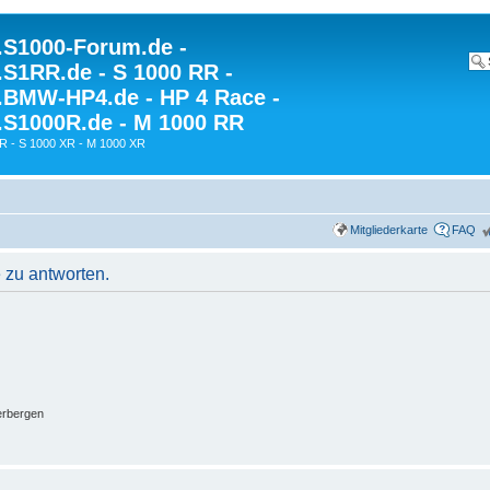
S1000-Forum.de -
S1RR.de - S 1000 RR -
BMW-HP4.de - HP 4 Race -
S1000R.de - M 1000 RR
R - S 1000 XR - M 1000 XR
Mitgliederkarte
FAQ
 zu antworten.
erbergen