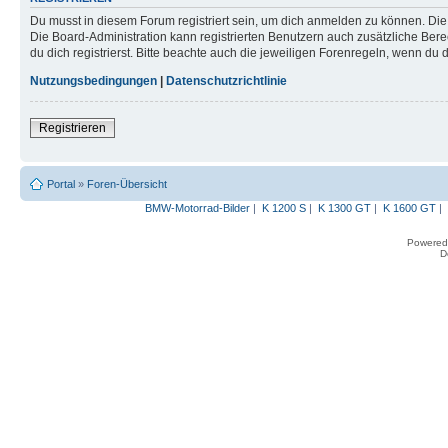
Du musst in diesem Forum registriert sein, um dich anmelden zu können. Die R
Die Board-Administration kann registrierten Benutzern auch zusätzliche B
du dich registrierst. Bitte beachte auch die jeweiligen Forenregeln, wenn du
Nutzungsbedingungen
|
Datenschutzrichtlinie
Registrieren
Portal
»
Foren-Übersicht
BMW-Motorrad-Bilder
|
K 1200 S
|
K 1300 GT
|
K 1600 GT
|
Powered
D