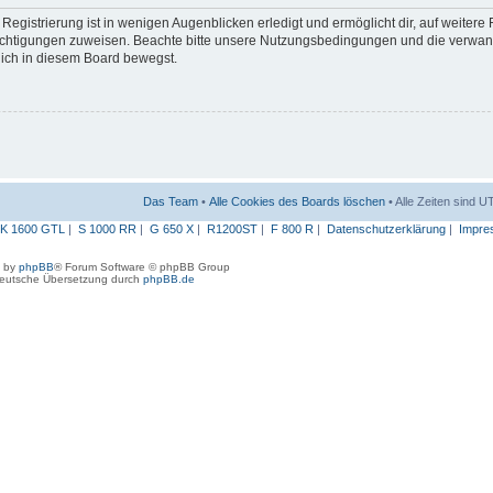
egistrierung ist in wenigen Augenblicken erledigt und ermöglicht dir, auf weitere
erechtigungen zuweisen. Beachte bitte unsere Nutzungsbedingungen und die verwa
 dich in diesem Board bewegst.
Das Team
•
Alle Cookies des Boards löschen
• Alle Zeiten sind 
K 1600 GTL
|
S 1000 RR
|
G 650 X
|
R1200ST
|
F 800 R
|
Datenschutzerklärung
|
Impre
 by
phpBB
® Forum Software © phpBB Group
eutsche Übersetzung durch
phpBB.de