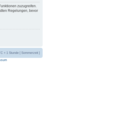
 Funktionen zuzugreifen.
ndten Regelungen, bevor
UTC + 1 Stunde [ Sommerzeit ]
ssum