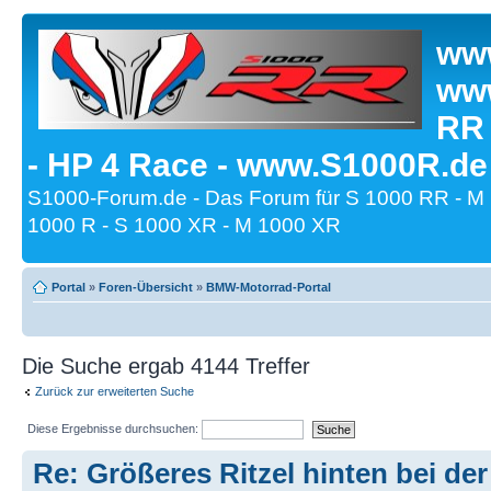
www
www
RR
- HP 4 Race - www.S1000R.de
S1000-Forum.de - Das Forum für S 1000 RR - M
1000 R - S 1000 XR - M 1000 XR
Portal
»
Foren-Übersicht
»
BMW-Motorrad-Portal
Die Suche ergab 4144 Treffer
Zurück zur erweiterten Suche
Diese Ergebnisse durchsuchen:
Re: Größeres Ritzel hinten bei de