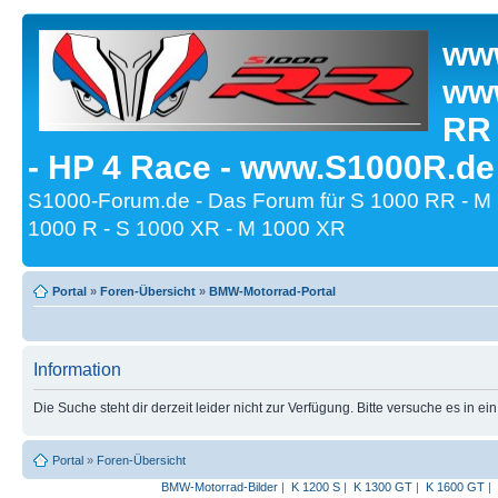
www
www
RR
- HP 4 Race - www.S1000R.de
S1000-Forum.de - Das Forum für S 1000 RR - M
1000 R - S 1000 XR - M 1000 XR
Portal
»
Foren-Übersicht
»
BMW-Motorrad-Portal
Information
Die Suche steht dir derzeit leider nicht zur Verfügung. Bitte versuche es in ei
Portal
»
Foren-Übersicht
BMW-Motorrad-Bilder
|
K 1200 S
|
K 1300 GT
|
K 1600 GT
|